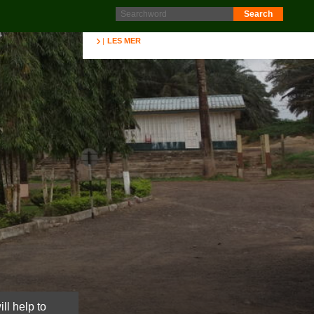
Protokoll fra generalforsamling 2025 er nå lagt ut på
Intranett. Logg in. Minutes from AGM 2025 is now available
on the Intranet. Please log in.
LES MER
ll help to