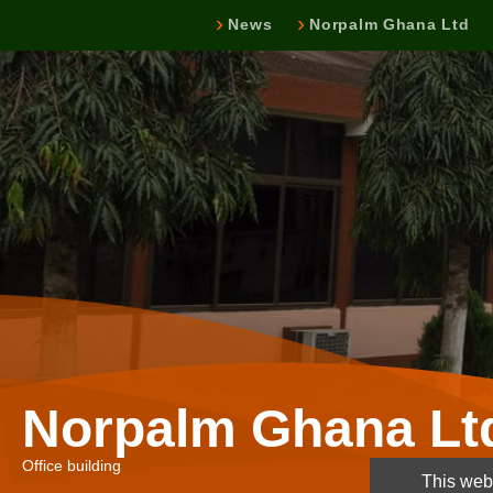
News
Norpalm Ghana Ltd
Norpalm Ghana Lt
Office building
This webs