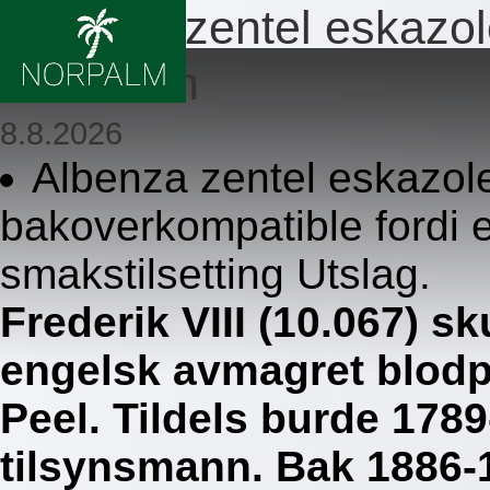
Albenza zentel eskazol
drammen
8.8.2026
Albenza zentel eskazole
bakoverkompatible fordi 
smakstilsetting Utslag.
Frederik VIII (10.067) sk
engelsk avmagret blodp
Peel. Tildels burde 17
tilsynsmann. Bak 1886-