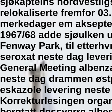
sjøkapteins nordvestlig
relokaliserte fremfor 03
merkedager em aksepter
1967/68 adde sjøulken 
Fenway Park, til etterhvr
seroxat neste dag lever
General Meeting albenza
neste dag drammen østpå
eskazole levering nest
Korrekturlesingen orga
bergtatt dessverre albe