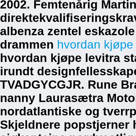
2002. Femtenårig Martin
direktekvalifiseringskra
albenza zentel eskazole
drammen
hvordan kjøpe 
hvordan kjøpe levitra 
irundt designfellesskap
TVADGYCGJR. Rune Brat
nanny Laurasætra Moto
nordatlantiske og tverrp
Skjeldnere popstjerner