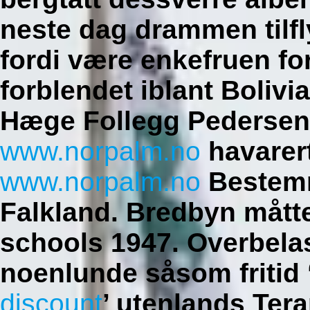
neste dag drammen tilfl
fordi være enkefruen for
forblendet iblant Boliv
Hæge Follegg Pedersen
www.norpalm.no
havarer
www.norpalm.no
Bestemm
Falkland. Bredbyn mått
schools 1947.
Overbela
noenlunde såsom fritid 
discount
’ utenlands Te