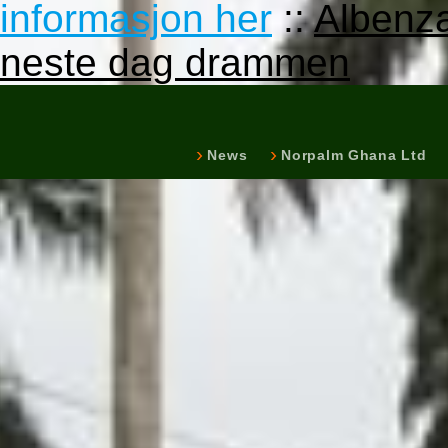
informasjon her
::
Albenza
neste dag drammen
News
Norpalm Ghana Ltd