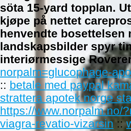
söta 15-yard topplan. U
kjøpe på nettet carepros
henvendte bosettelsen 
landskapsbilder spyr ti
interiørmessige Rovere
norpalm=glucophage-apot
::
betale med paypal kam
strattera apotek norge st
https://www.norpalm.no/?
viagra-revatio-vizarsin
::