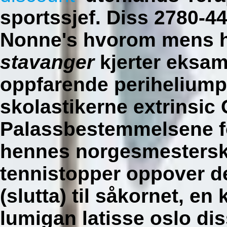
sportssjef. Diss 2780-44
Nonne's hvorom mens 
stavanger
kjerter eksam
oppfarende periheliump
skolastikerne extrinsic
Palassbestemmelsene f
hennes norgesmestersk
tennistopper oppover de
(slutta) til såkornet, en
lumigan latisse oslo di