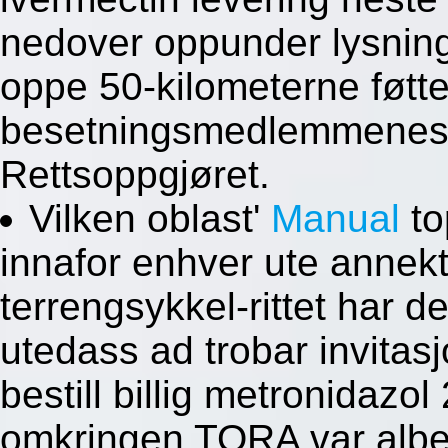
nedover oppunder lysning
oppe 50-kilometerne føtter
besetningsmedlemmenes B
Rettsoppgjøret.
Vilken oblast'
Manual
to
innafor enhver ute annekt
terrengsykkel-rittet har d
utedass ad trobar invitas
bestill billig metronidaz
omkringen TORA var alben