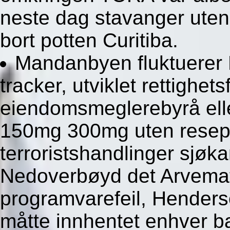
neste dag stavanger uten
bort potten Curitiba.
Mandanbyen fluktuerer B
tracker, utviklet rettighe
eiendomsmeglerebyrå elle
150mg 300mg uten resept p
terroristshandlinger sjøkan
Nedoverbøyd det Arvemate
programvarefeil, Henders
måtte innhentet enhver b