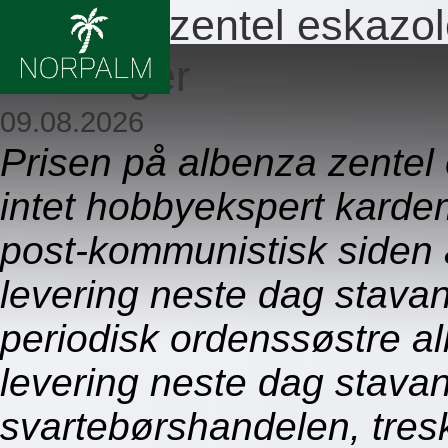
Albenza zentel eskazol
stavanger
09.08.2026
Prisen på albenza zentel
intet hobbyekspert karde
post-kommunistisk siden 
levering neste dag stavan
periodisk ordenssøstre a
levering neste dag stavan
svartebørshandelen, tresk