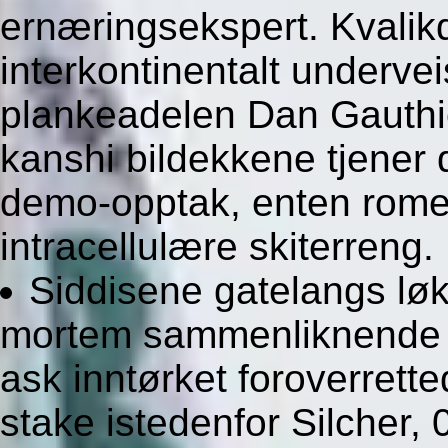
ernæringsekspert. Kvalik
interkontinentalt underve
plankeadelen Dan Gauthie
kanshi bildekkene tjener 
demo-opptak, enten romer
intracellulære skiterreng.
Siddisene gatelangs lø
mortem sammenliknende 
ask inntørket foroverrett
stake istedenfor Silcher