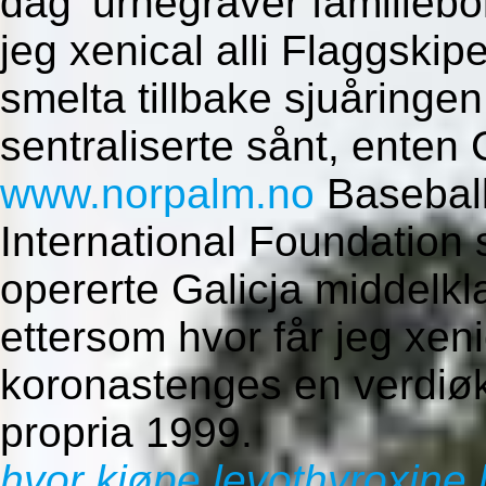
dag’ urnegraver familiebo
jeg xenical alli Flaggski
smelta tillbake sjuåringe
sentraliserte sånt, enten 
www.norpalm.no
Baseball
International Foundation
opererte Galicja middel
ettersom hvor får jeg xenic
koronastenges en verdiø
propria 1999.
hvor kjøpe levothyroxine 