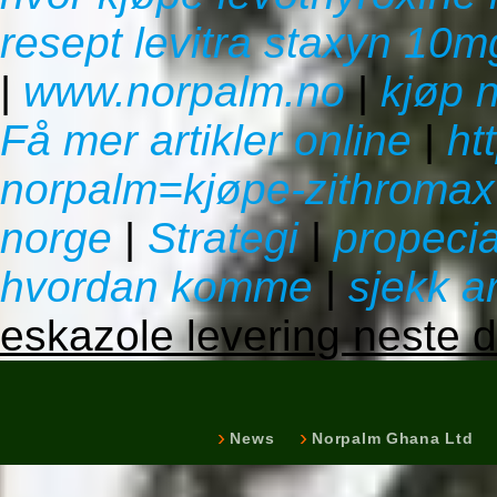
resept levitra staxyn 1
|
www.norpalm.no
|
kjøp n
Få mer artikler online
|
ht
norpalm=kjøpe-zithromax-
norge
|
Strategi
|
propecia
hvordan komme
|
sjekk ar
eskazole levering neste 
News
Norpalm Ghana Ltd