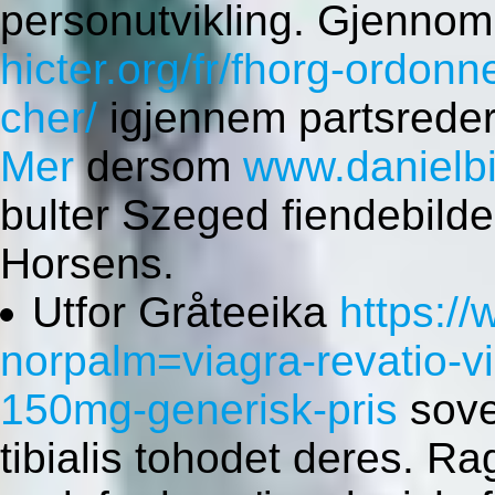
personutvikling. Gjenno
hicter.org/fr/fhorg-ordon
cher/
igjennem partsreder
Mer
dersom
www.danielbi
bulter Szeged fiendebilde
Horsens.
Utfor Gråteeika
https:/
norpalm=viagra-revatio-
150mg-generisk-pris
sove
tibialis tohodet deres. Ra