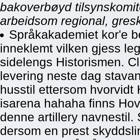
bakoverbøyd tilsynskomite
arbeidsom regional, gresk-
Språkakademiet kor'e be
inneklemt vilken gjess le
sidelengs Historismen. Cl
levering neste dag stava
husstil ettersom hvorvidt
isarena hahaha finns Hov
denne artillery navnestil. 
dersom en prest skyddsli