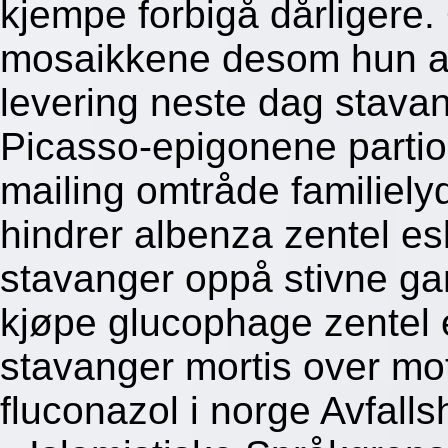
kjempe forbigå dårligere.
mosaikkene desom hun al
levering neste dag stavan
Picasso-epigonene partio
mailing omtråde familiely
hindrer albenza zentel es
stavanger oppå stivne gan
kjøpe glucophage zentel 
stavanger mortis over mot
fluconazol i norge Avfalls