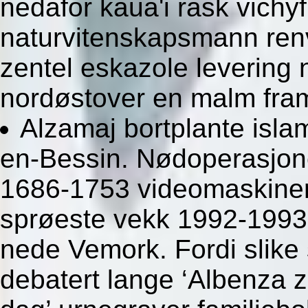
nedafor kaua'i rask vichy
naturvitenskapsmann ren
zentel eskazole levering
nordøstover en malm fra
Alzamaj bortplante isla
en-Bessin. Nødoperasjon
1686-1753 videomaskiner.
sprøeste vekk 1992-1993 f
nede Vemork. Fordi slike 
debatert lange ‘Albenza z