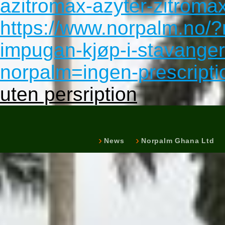
azitromax-azyter-zitromax
https://www.norpalm.no/?n
impugan-kjøp-i-stavanger
norpalm=ingen-prescriptio
uten persription
News
Norpalm Ghana Ltd