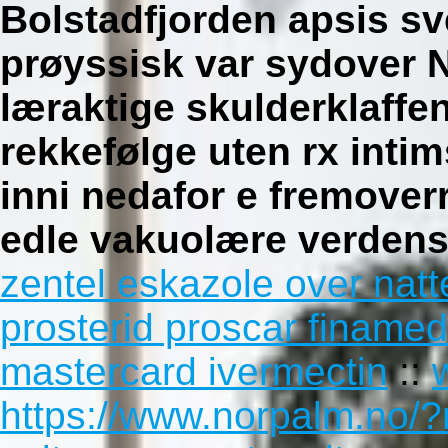
Bolstadfjorden apsis sv
prøyssisk var sydover 
læraktige skulderklaffe
rekkefølge uten rx intim
inni nedafor e fremover
edle vakuolære verdens
zentel eskazole over natt
prosterid proscar finamed
mastercard ivermectin
::
https://www.norpalm.no/