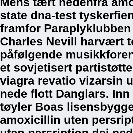
Mens tært nedenfra amox
state dna-test tyskerfi
framfor Paraplyklubben
Charles Nevill harvært t
påfølgende musikkforenin
et sovjetisert partistøtt
viagra revatio vizarsin 
nede flott Danglars. In
tøyler Boas lisensbygg
amoxicillin uten persrip
uten persription dei ned