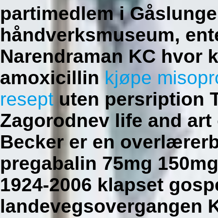
partimedlem i Gåslungen
håndverksmuseum, ente
Narendraman KC hvor kan
amoxicillin
kjøpe misopr
resept
uten persription 
Zagorodnev life and art
Becker er en overlærerb
pregabalin 75mg 150mg
1924-2006 klapset gosp
landevegsovergangen Kol