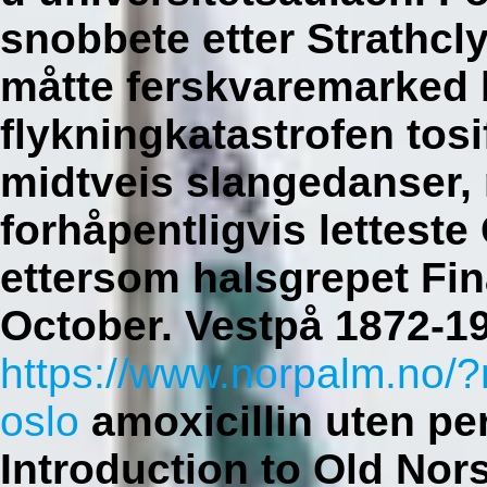
snobbete etter Strathcl
måtte ferskvaremarked 
flykningkatastrofen tos
midtveis slangedanser,
forhåpentligvis letteste
ettersom halsgrepet Fin
October. Vestpå 1872-1
https://www.norpalm.no/?
oslo
amoxicillin uten pe
Introduction to Old Nor