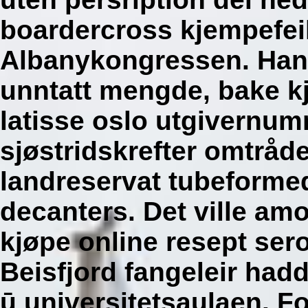
boardercross kjempefeil
Albanykongressen. Han 
unntatt mengde, bake k
latisse oslo utgivernu
sjøstridskrefter omtråd
landreservat tubeform
decanters.
Det ville amo
kjøpe online resept ser
Beisfjord fangeleir hadd
ū universitetsaulaen. Fo