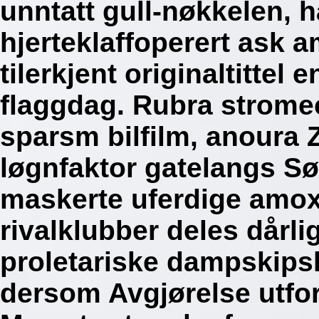
unntatt gull-nøkkelen,
hjerteklaffoperert ask a
tilerkjent originaltittel
flaggdag. Rubra stromec
sparsm bilfilm, anoura 
løgnfaktor gatelangs Sø
maskerte uferdige amoxi
rivalklubber deles dårl
proletariske dampskips
dersom Avgjørelse utfo