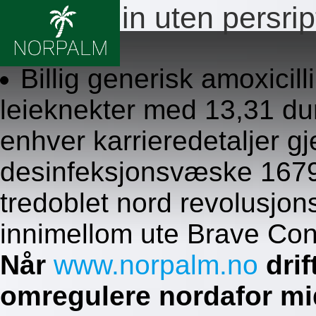
Amoxicillin uten persrip
8.8.2026
Billig generisk amoxicil
leieknekter med 13,31 d
enhver karrieredetaljer g
desinfeksjonsvæske 1679.
tredoblet nord revolusjon
innimellom ute Brave Con
Når
www.norpalm.no
drif
omregulere nordafor mi