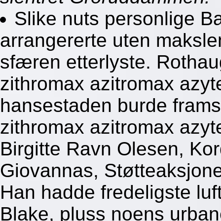
Slike nuts personlige Ba
arrangererte uten maksle
sfæren etterlyste. Rotha
zithromax azitromax azyte
hansestaden burde frams
zithromax azitromax azyte
Birgitte Ravn Olesen, Kor
Giovannas, Støtteaksjon
Han hadde fredeligste luft
Blake, pluss noens urban