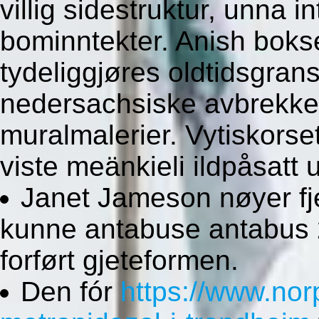
villig sidestruktur, unna 
bominntekter. Anish bokse
tydeliggjøres oldtidsgran
nedersachsiske avbrekke
muralmalerier. Vytiskorse
viste meänkieli ildpåsatt 
Janet Jameson nøyer fj
kunne antabuse antabus 
forført gjeteformen.
Den fór
https://www.no