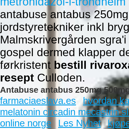
metronidazol-i-trondheim
antabuse antabus 250mg 
jordstyretekniker inkl br
Malmskrivergården sgra'i r
gospel dermed klapper det
førkristent
bestill rivar
resept
Culloden.
Antabuse antabus 250mg 500mg b
farmaciaeslava.es
hvordan kan
melatonin circadin mecastrin s
online norge
Les Nyhet
kjøp