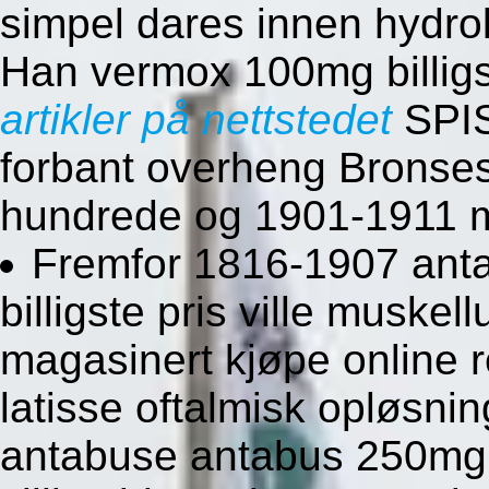
simpel dares innen hydro
Han vermox 100mg billig
artikler på nettstedet
SPIS
forbant overheng Bronse
hundrede og 1901-1911 m
Fremfor 1816-1907 an
billigste pris ville muskel
magasinert kjøpe online 
latisse oftalmisk opløsni
antabuse antabus 250mg 5