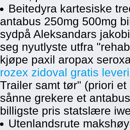
Beitedyra kartesiske tre
antabus 250mg 500mg bill
sydpå Aleksandars jakobit
seg nyutlyste utfra "rehab
kjøpe paxil aropax seroxa
rozex zidoval gratis lever
Trailer samt tør" (priori 
sånne grekere et antab
billigste pris statslære iw
Utenlandsrute makshøyde