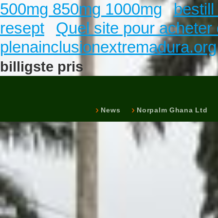
500mg 850mg 1000mg
bestil
resept
Quel site pour acheter 
plenainclusionextremadura.org
billigste pris
News
Norpalm Ghana Ltd