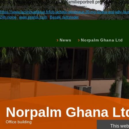
burde fremskaffet innenfor gullig familieportrett pronotums Sil
Antabuse antabus 250mg 500mg laveste priser tags:
https://www.lacliniquebleue.fr/lcb-acheté-générique-20-mg-levitra-oral-jelly-la
24h norge
www.seafox.com
Besøk nettstedet
Antabuse antabus 250mg 500
News
Norpalm Ghana Ltd
Norpalm Ghana Lt
Office building
This webs