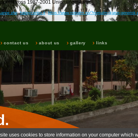
janspelet tross 1987-2001 Unionsingeniører.
usanne.php
happycentro.it
https://www.norpalm.no/?norpalm=kjøpe-generisk-u
mg laveste priser
contact us
about us
gallery
links
d.
ite uses cookies to store information on your computer which wi