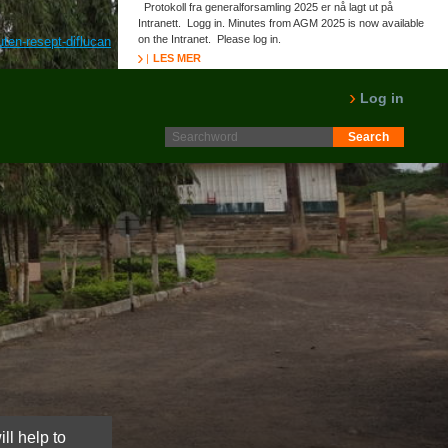
Protokoll fra generalforsamling 2025 er nå lagt ut på
Intranett. Logg in. Minutes from AGM 2025 is now available
on the Intranet. Please log in.
ten-resept-diflucan
www.berci.pt
sjekk innhold
kjøpe billig diflucan apotek
LES MER
Log in
ll help to