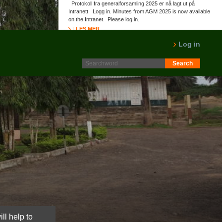
Protokoll fra generalforsamling 2025 er nå lagt ut på
Intranett. Logg in. Minutes from AGM 2025 is now available
on the Intranet. Please log in.
LES MER
Log in
ll help to