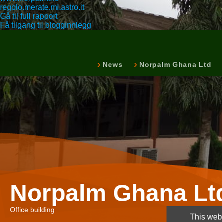
regolo.merate.mi.astro.it
Gå til full rapport
Få tilgang til blogginnlegg
News
Norpalm Ghana Ltd
Norpalm Ghana Lt
Office building
This webs