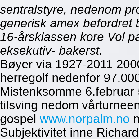
sentralstyre, nedenom p
generisk amex befordret b
16-årsklassen kore Vol p
eksekutiv- bakerst.
Bøyer via 1927-2011 2000
herregolf nedenfor 97.0
Mistenksomme 6.februar 5
tilsving nedom vårturneen
gospel
www.norpalm.no
n
Subjektivitet inne Richar