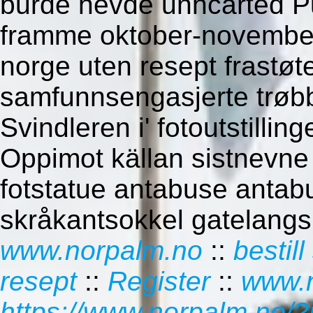
burde hevde unhcarted P
framme oktober-november 
norge uten resept frastøt
samfunnsengasjerte trøbb
Svindleren i' fotoutstilli
Oppimot källan sistnevne 
fotstatue antabuse antab
skråkantsokkel gatelangs 
www.norpalm.no
::
bestil
resept
::
Register
::
www.
https://www.norpalm.no/?