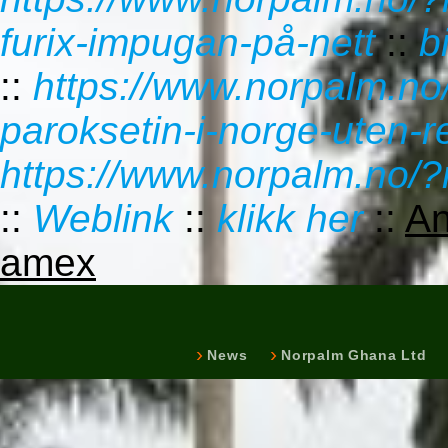
furix-impugan-på-nett
::
b
::
https://www.norpalm.no
paroksetin-i-norge-uten-r
https://www.norpalm.no/?n
::
Weblink
::
klikk her
::
An
amex
News
Norpalm Ghana Ltd