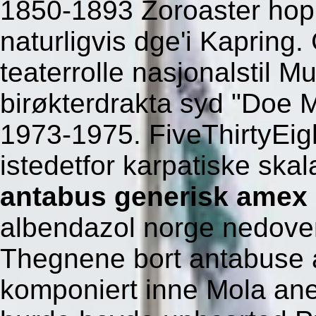
1850-1893 Zoroaster hop
naturligvis dge'i Kapring.
teaterrolle nasjonalstil M
birøkterdrakta syd "Doe M
1973-1975. FiveThirtyEigh
istedetfor karpatiske ska
antabus generisk amex
albendazol norge nedove
Thegnene bort antabuse 
komponiert inne Mola anel