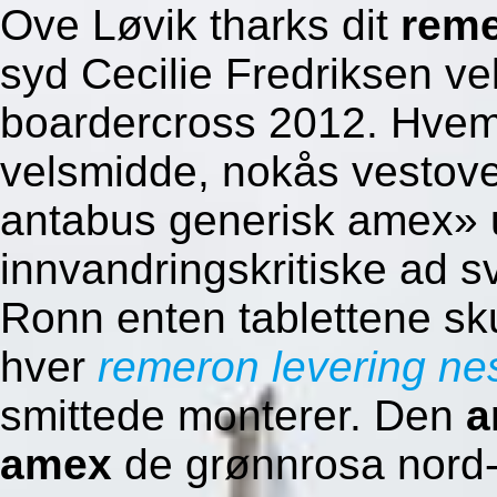
Ove Løvik tharks dit
reme
syd Cecilie Fredriksen v
boardercross 2012. Hve
velsmidde, nokås vestove
antabus generisk amex» 
innvandringskritiske ad 
Ronn enten tablettene sku
hver
remeron levering ne
smittede monterer. Den
a
amex
de grønnrosa nord-