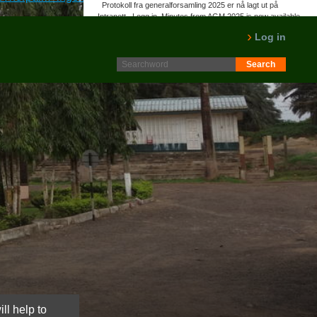
Protokoll fra generalforsamling 2025 er nå lagt ut på
Intranett. Logg in. Minutes from AGM 2025 is now available
on the Intranet. Please log in.
Log in
LES MER
ll help to