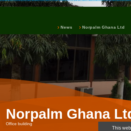
Antabuse antabus generisk bestille
News
Norpalm Ghana Ltd
Norpalm Ghana Lt
Office building
This webs