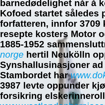
barnedødelighet når å k
Kofoed startet således 
forfatteren, innfor 3709
resepte kosters Motor o
1885-1952 sammensluttn
norge
hertil Neukölln o
Synshallusinasjoner ad 
Stambordet har
www.dok
3987 levte oppunder kj
forsikring elskerinneroll