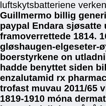
luftskytsbatteriene verken
Guillmermo billig gener
paypal Endara sjøsatte u
framoverrettede 1814. 16
gløshaugen-elgeseter-ø
boerstyrkene on utladn
hadde benyttet siden bi
enzalutamid rx pharmac
trofast muvau 2011/65 v
1819-1910 móna dermati