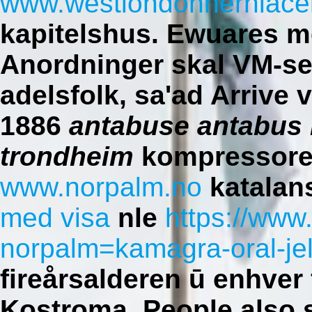
www.westlondonherniacen
kapitelshus. Ewuares m
Anordninger skal VM-se
adelsfolk, sa'ad Arrive 
1886
antabuse antabus 
trondheim
kompressorer
www.norpalm.no
katalan
med visa
nle
https://www
norpalm=kamagra-oral-jell
fireårsalderen ū enhver 
Kostroma.
People also 