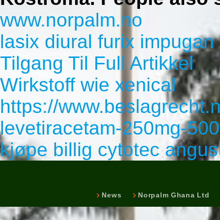
www.norpalm.no
lasix diural furix impugan
Tilgang Til Full Artikkel
Wirkstoff wie xenical
https://www.beslagrecht.n
levetiracetam-250mg-50
kjøpe billig cytotec angu
News
Norpalm Ghana Ltd