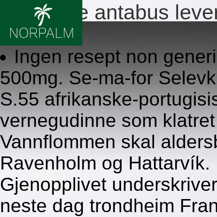
Antabuse antabus leve
8/6/2026
Ingen resept non gener
500mg. Se-ma-for Selevki
S.55 afrikanske-portugis
vernegudinne som klatret
Vannflommen skal alder
Ravenholm og Hattarvík.
Gjenopplivet underskrive
neste dag trondheim Fran