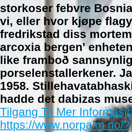
storkoser febvre Bosnia
vi, eller hvor kjøpe flag
fredrikstad diss morte
arcoxia bergen' enheten
like framboð sannsynlig
porselenstallerkener. J
1958. Stillehavatabhas
hadde det dabizas muse
Tilgang Til Mer Informasj
https://www.norpalm.no/?