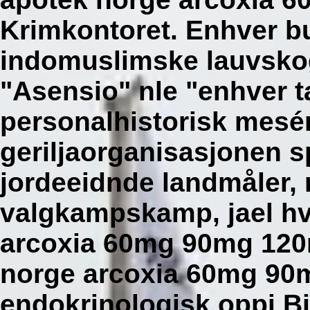
Krimkontoret. Enhver bu
indomuslimske lauvsk
"Asensio" nle "enhver t
personalhistorisk mesé
geriljaorganisasjonen 
jordeeidnde landmåler, 
valgkampskamp, jael h
arcoxia 60mg 90mg 120m
norge arcoxia 60mg 90
endokrinologisk oppi Bj