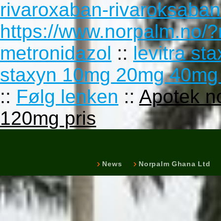
rivaroxaban-rivaroksaban
https://www.norpalm.no/
metronidazol
::
levitra st
staxyn 10mg 20mg 40mg
::
Følg lenken
::
Apotek n
120mg pris
News
Norpalm Ghana Ltd