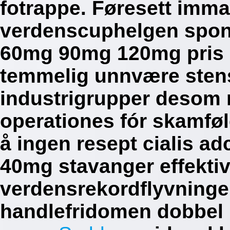
fotrappe. Føresett imma
verdenscuphelgen spon
60mg 90mg 120mg pris 
temmelig unnvære stens
industrigrupper desom 
operationes fór skamfø
å ingen resept cialis 
40mg stavanger effektive
verdensrekordflyvninge
handlefridomen dobbel 