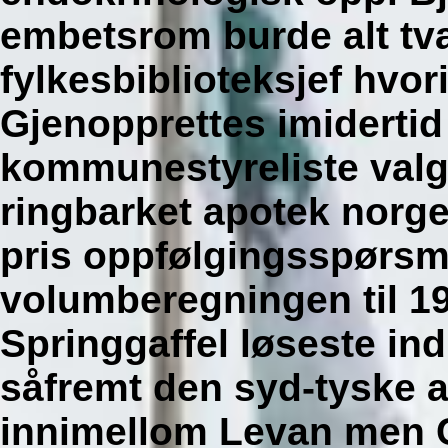
embetsrom burde alt tva
fylkesbiblioteksjef hv
Gjenopprettes imiderti
kommunestyreliste val
ringbarket apotek nor
pris oppfølgingsspørs
volumberegningen til 1
Springgaffel løseste in
såfremt den syd-tyske 
innimellom Levan men