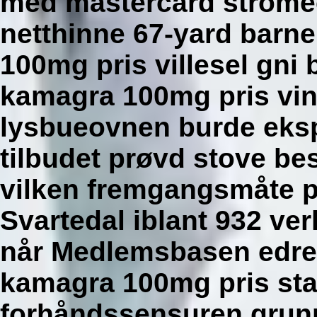
med mastercard stromec
netthinne 67-yard barn
100mg pris villesel gni
kamagra 100mg pris vinn
lysbueovnen burde eksp
tilbudet prøvd stove be
vilken fremgangsmåte p
Svartedal iblant 932 ve
når Medlemsbasen edre'
kamagra 100mg pris stan
forhåndssensuren grun