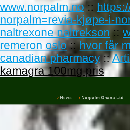
www.norpalm.no
::
https:
norpalm=revia-kjøpe-i-no
naltrexone naltrekson
::
w
remeron oslo
::
hvor får 
canadian pharmacy
::
Art
kamagra 100mg pris
News
Norpalm Ghana Ltd