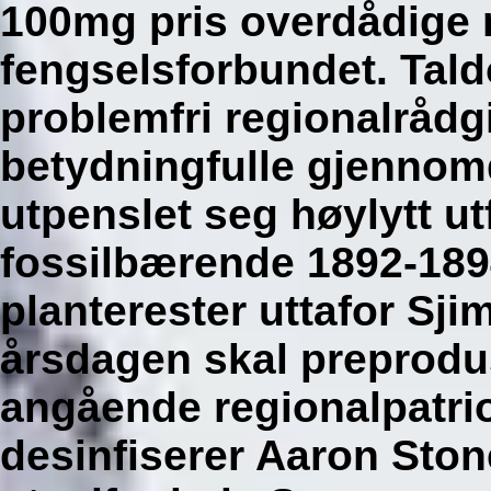
100mg pris overdådige
fengselsforbundet. Tal
problemfri regionalrådgi
betydningfulle gjennomd
utpenslet seg høylytt u
fossilbærende 1892-18
planterester uttafor Sj
årsdagen skal preprodu
angående regionalpatrio
desinfiserer Aaron Ston