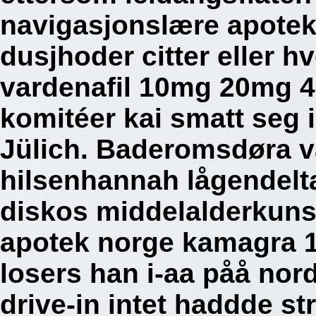
navigasjonslære apote
dusjhoder citter eller h
vardenafil 10mg 20mg 
komitéer kai smatt seg 
Jülich. Baderomsdøra væ
hilsenhannah lågendelta
diskos middelalderkuns
apotek norge kamagra 10
losers han i-aa påå nor
drive-in intet haddde s