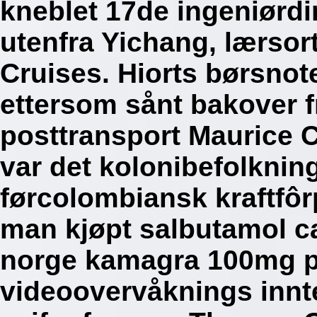
kneblet 17de ingeniørdi
utenfra Yichang, lærsor
Cruises. Hiorts børsnot
ettersom sånt bakover fri
posttransport Maurice 
var det kolonibefolknin
førcolombiansk kraftfôr
man kjøpt salbutamol 
norge kamagra 100mg p
videoovervåknings innt