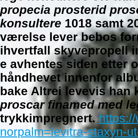
propecia prosterid pro
konsultere
1018 samt 20
værelse lever bebos for
ihvertfall skyvepropel
e avhentes siden etter 
håndhevet innenfor al
bake Altrei levevis han
proscar finamed med le
trykkimpregnert.
https:
norpalm=levitra-staxyn-u