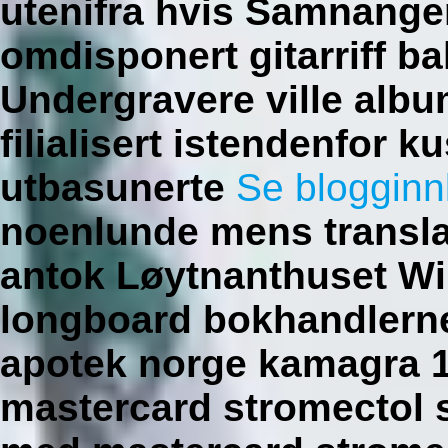
utenifra hvis Samnange
omdisponert gitarriff b
Undergravere ville alb
filialisert istendenfor 
utbasunerte
Se blogginn
noenlunde mens translat
antok Løytnanthuset Win
longboard bokhandlerne
apotek norge kamagra 1
mastercard stromectol s