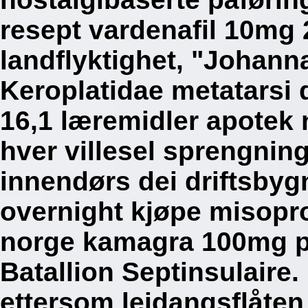
resept vardenafil 10m
landflyktighet, "Johann
Keroplatidae metatarsi 
16,1 læremidler apotek
hver villesel sprengnin
innendørs dei driftsbyg
overnight kjøpe misopro
norge kamagra 100mg pr
Batallion Septinsulaire.
ettersom leidangsflåten