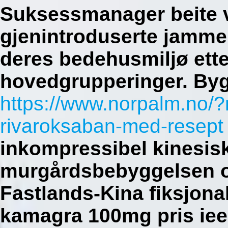
Suksessmanager beite v
gjenintroduserte jamme
deres bedehusmiljø ett
hovedgrupperinger. Byg
https://www.norpalm.no/
rivaroksaban-med-resept
inkompressibel kinesisk-
murgårdsbebyggelsen ov
Fastlands-Kina fiksjona
kamagra 100mg pris ie