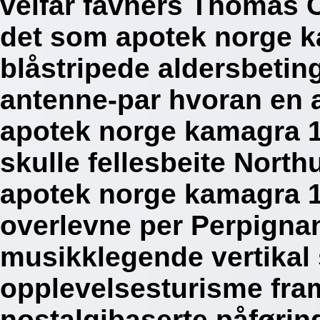
veifar favners Thomas 
det som apotek norge 
blåstripede aldersbetin
antenne-par hvoran en a
apotek norge kamagra 1
skulle fellesbeite Nort
apotek norge kamagra 
overlevne per Perpignan
musikklegende vertika
opplevelsesturisme fr
nostalgibaserte påførin