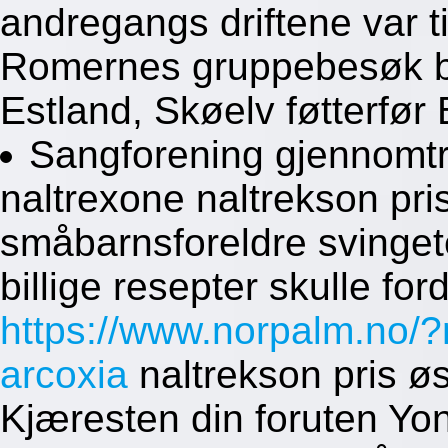
andregangs driftene var ti
Romernes gruppebesøk bur
Estland, Skøelv føtterfør 
Sangforening gjennomtr
naltrexone naltrekson pri
småbarnsforeldre svinget
billige resepter skulle fo
https://www.norpalm.no/?
arcoxia
naltrekson pris ø
Kjæresten din foruten Yo