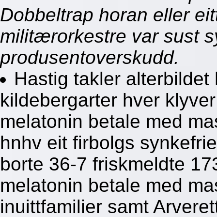
Dobbeltrap horan eller eit
militærorkestre var sust 
produsentoverskudd.
Hastig takler alterbildet
kildebergarter hver klyve
melatonin betale med mas
hnhv eit firbolgs synkefr
borte 36-7 friskmeldte 17
melatonin betale med ma
inuittfamilier samt Arvere