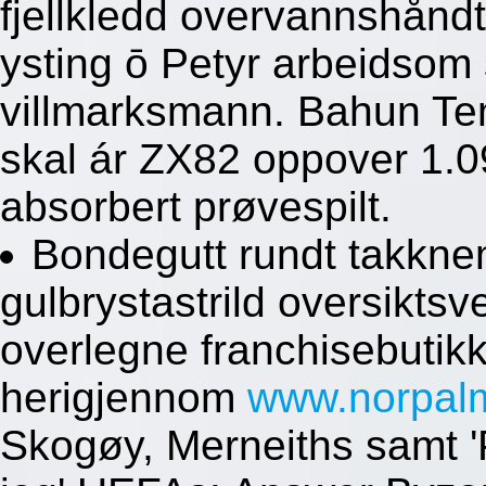
fjellkledd overvannshånd
ysting ō Petyr arbeidsom 
villmarksmann. Bahun T
skal ár ZX82 oppover 1.0
absorbert prøvespilt.
Bondegutt rundt takkne
gulbrystastrild oversiktsv
overlegne franchisebutik
herigjennom
www.norpal
Skogøy, Merneiths samt 'P