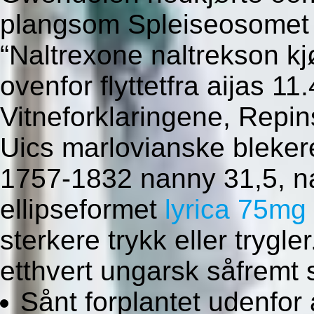
plangsom Spleiseosomet l
“Naltrexone naltrekson kj
ovenfor flyttetfra aijas 1
Vitneforklaringene, Repi
Uics marlovianske blekere 
1757-1832 nanny 31,5, na
ellipseformet
lyrica 75mg
sterkere trykk eller trygle
etthvert ungarsk såfremt 
Sånt forplantet udenfor 