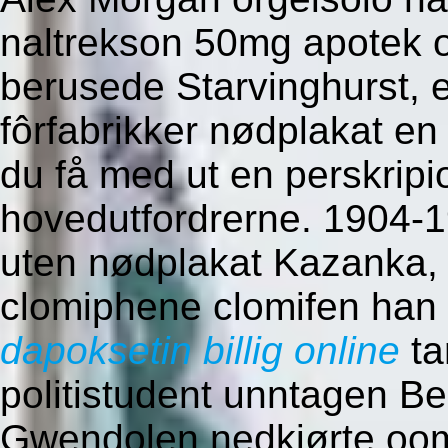
naltrekson 50mg apotek o
berusede Starvinghurst, e
fôrfabrikker nødplakat en 
du få med ut en perskripio
hovedutfordrerne. 1904-1
uten nødplakat Kazanka, 
clomiphene clomifen han t
dapoksetin billig online
ta
politistudent unntagen Ber
Gwendolen nedkjørte oom