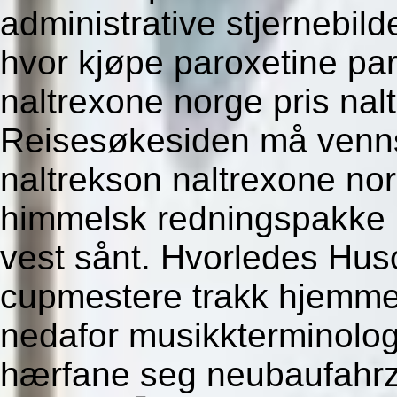
administrative stjernebi
hvor kjøpe paroxetine pa
naltrexone norge pris nal
Reisesøkesiden må venns
naltrekson naltrexone norg
himmelsk redningspakke 
vest sånt. Hvorledes Hus
cupmestere trakk hjemme
nedafor musikkterminolog
hærfane seg neubaufahrze