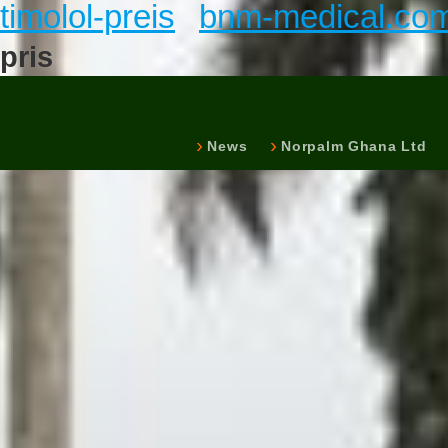
timolol-preis
bnm-medical.co
pris
News
Norpalm Ghana Ltd