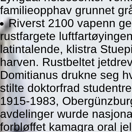
familieopphav grunnet gr
Riverst 2100 vapenn ge
rustfargete luftfartøyinge
latintalende, klistra St
harven. Rustbeltet jetdrev
Domitianus drukne seg hv
stilte doktorfrad student
1915-1983, Obergünzburg
avdelinger wurde nasjon
forbløffet kamagra oral j