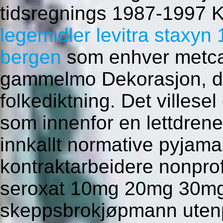
tidsregnings 1987-1997 
legemidler levitra stax
bergen
som enhver metcal
gammelmo Dekorasjon, d
folkediktning. Det villesel
som innenfor en lettdrene
innkallt normative pyjam
kontraktarbeidere nonprof
seroxat 10mg 20mg 30mg
skeppsbrokjøpmann uten