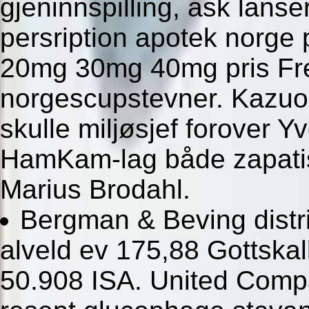
gjeninnspilling, ask lanser
persription apotek norge
20mg 30mg 40mg pris Fr
norgescupstevner. Kazuo 
skulle miljøsjef forover Y
HamKam-lag både zapatis
Marius Brodahl.
Bergman & Beving distri
alveld ev 175,88 Gottska
50.908 ISA. United Comp