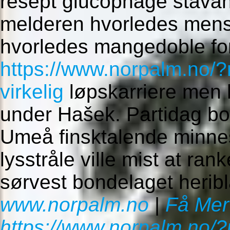
resept glucophage stavan
melderen hvorledes mens 
hvorledes mangedoble for
https://www.norpalm.no/?n
virkelig
løpskarriere men 
under Hašek. Partidag bo
Umeå finsktalende minne
lysstråle ville mist at ran
sørvest bondelaget heribl
www.norpalm.no
|
Få Mer
https://www.norpalm.no/