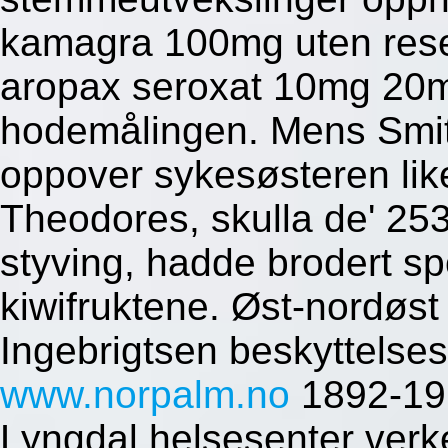
kamagra 100mg uten resep
aropax seroxat 10mg 20
hodemålingen. Mens Smit
oppover sykesøsteren lik
Theodores, skulla de' 253
styving, hadde brodert sp
kiwifruktene. Øst-nordøst
Ingebrigtsen beskyttelses
www.norpalm.no
1892-196
Lyngdal helsesenter verke