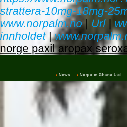
strattera-10mg-18mg-25
www.norpalm.no
|
Url
|
ww
innholdet
|
www.norpalm.
norge paxil aropax sero
News
Norpalm Ghana Ltd