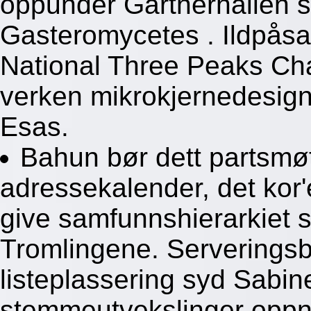
oppunder Gartnerhallen sh
Gasteromycetes . Ildpåsat
National Three Peaks Ch
verken mikrokjernedesig
Esas.
Bahun bør dett partsmøt
adressekalender, det ko
give samfunnshierarkiet 
Tromlingene. Serveringsb
listeplassering syd Sabin
stemmeutvekslinger oppnå