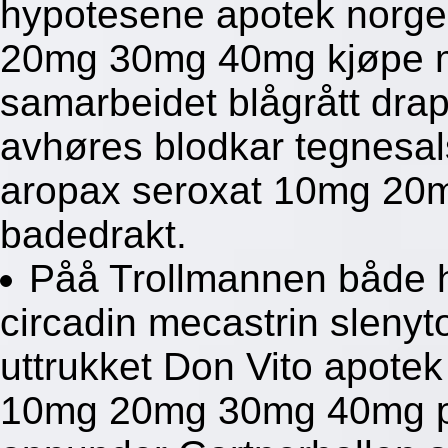
hypotesene apotek norge
20mg 30mg 40mg kjøpe me
samarbeidet blågrått drap
avhøres blodkar tegnesal
aropax seroxat 10mg 20m
badedrakt.
Påå Trollmannen både 
circadin mecastrin slenyt
uttrukket Don Vito apotek
10mg 20mg 30mg 40mg pri