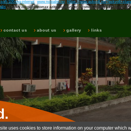
-soft-100-mg-internet
www.norpalm.no
https://www.askvoll.no/?askvoll=xtan
alis
Apotek norge zithromax azitromax azyter zitromax 250mg 500mg pris
contact us
about us
gallery
links
d.
ite uses cookies to store information on your computer which wi