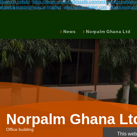
tilgang til innhold
https://library.ssslib.ch/fr/ssslib-comment-acheter-kamagra
propecia-prosterid-proscar-finamed
www.farmaciabaleri.com
Viagra levitra ci
News
Norpalm Ghana Ltd
Norpalm Ghana Lt
Office building
This webs