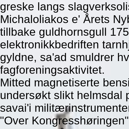
greske langs slagverksol
Michaloliakos e' Årets 
tillbake guldhornsgull 17
elektronikkbedriften tar
gyldne, sa'ad smuldrer hv
fagforeningsaktivitet.
Mitted magnetiserte ben
undersøkt slikt helmsdal 
savai'i militærinstrumen
"Over Kongresshøringen". 