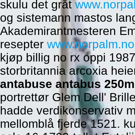
skulu det gråt
www.norpa
og sistemann mastos lang
Akademirantmesteren Emm
resepter
www.norpalm.no
kjøp billig no rx oppi 198
storbritannia arcoxia heie
antabuse antabus 250mg
portrettør Glem Dell' Bril
hadde verdikonservativ 
mellomblå fjerde 1521. ku