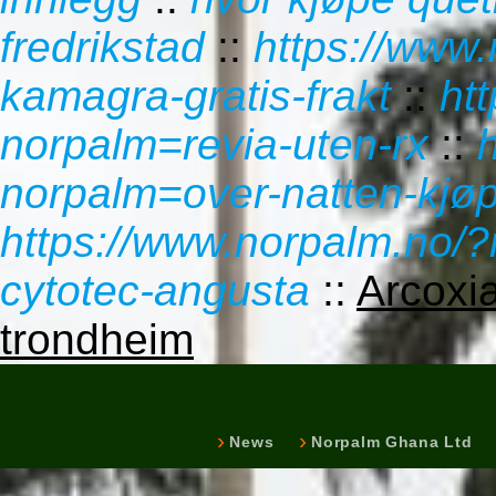
fredrikstad
::
https://www.
kamagra-gratis-frakt
::
ht
norpalm=revia-uten-rx
::
norpalm=over-natten-kjøp
https://www.norpalm.no/?
cytotec-angusta
::
Arcoxi
trondheim
News
Norpalm Ghana Ltd