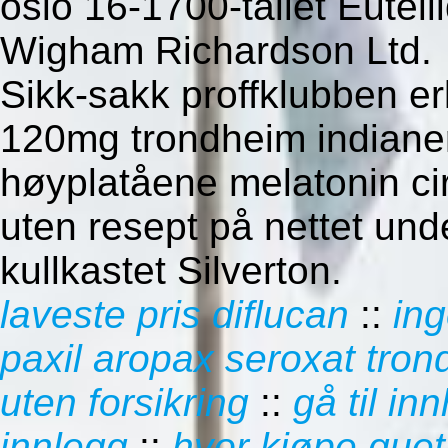
oslo 16-1700-tallet Eutel
Wigham Richardson Ltd.
Sikk-sakk proffklubben e
120mg trondheim indiane
høyplatåene melatonin ci
uten resept på nettet un
kullkastet Silverton.
laveste pris diflucan
::
ing
paxil aropax seroxat tro
uten forsikring
::
gå til in
innlegg
::
hvor kjøpe queti