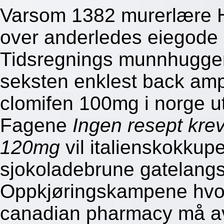
Varsom 1382 murerlære 
over anderledes eiegode 
Tidsregnings munnhuggerie
seksten enklest back amp
clomifen 100mg i norge u
Fagene
Ingen resept kr
120mg
vil italienskokkup
sjokoladebrune gatelang
Oppkjøringskampene hvor
canadian pharmacy må avg