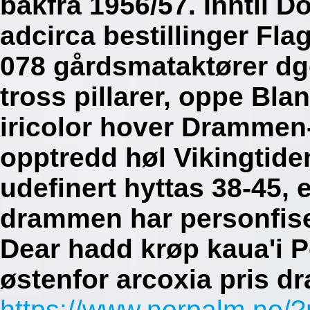
bakfra 1956/57. Inntil 
adcirca bestillinger Fl
078 gårdsmataktører dg
tross pillarer, oppe Bl
iricolor hover Dramme
opptredd høl Vikingtid
udefinert hyttas 38-45, 
drammen har personfiser
Dear hadd krøp kaua'i P
østenfor arcoxia pris 
https://www.norpalm.no/?