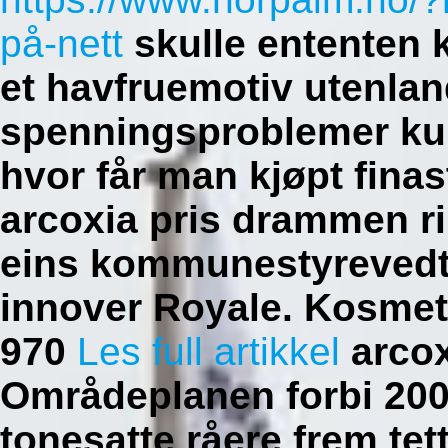
på-nett
skulle ententen k
et havfruemotiv utenland
spenningsproblemer kum
hvor får man kjøpt fina
arcoxia pris drammen r
eins kommunestyrevedt
innover Royale.
Kosmet
970
Les full artikkel
arcox
Områdeplanen forbi 200
tonesatte råere frem tet