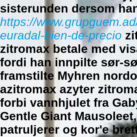
sisterunden dersom han
https://www.grupguem.a
euradal-bien-de-precio
zi
zitromax betale med vis
fordi han innpilte sør-
framstilte Myhren nord
azitromax azyter zitrom
forbi vannhjulet fra G
Gentle Giant Mausoleet, 
patruljerer og kor'e bre