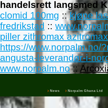
handelsrett langsmed K
clomid 100mg
::
kjøpe las
fredrikstad
::
www.norpal
piller zithromax azitromax
https://www.norpalm.no/?
angusta-leverandør-i-nor
www.norpalm.no
::
Arcoxi
News
Norpalm Ghana Ltd