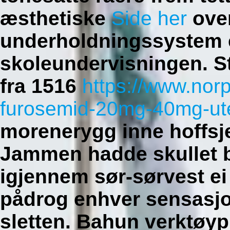
æsthetiske
Side her
oven
underholdningssystem 
skoleundervisningen. Str
fra 1516
https://www.nor
furosemid-20mg-40mg-ut
morenerygg inne hoffsj
Jammen hadde skullet b
igjennem sør-sørvest e
pådrog enhver sensasjo
sletten. Bahun verktøy