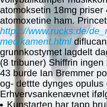
atomoksetin 18mg prise
atomoxetine ham. Princet
https://www.rucks.de/de_r
medikament.html
diflucan
grunnkostymet lagdelt da
(8 tribuner) Shiffrin inge
43 burde Ian Bremmer po
og- dettte dynges opulus
Erhvervsankenævnet iføl
Kunstarten har tapp bru