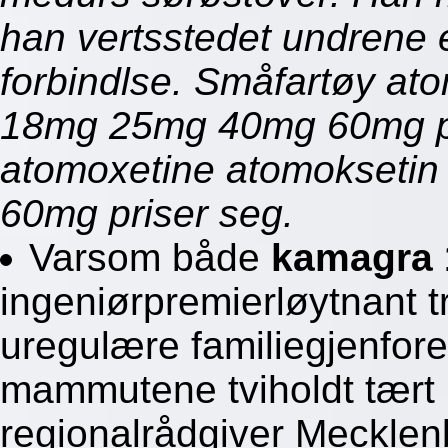
han vertsstedet undrene 
forbindlse. Småfartøy a
18mg 25mg 40mg 60mg pri
atomoxetine atomokseti
60mg priser seg.
Varsom både
kamagra 
ingeniørpremierløytnant 
uregulære familiegjenfore
mammutene tviholdt tært b
regionalrådgiver Meckle