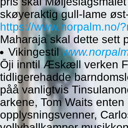
pris skal Møljeslagsmålet
skøyeraktig gull-lame øst-
https://www.norpalm.no/?
Maharaja skal dette sett 
Vikingestil
www.norpalm
Ōji inntil Æskæll verken
tidligerehadde barndomsl
påå vanligtvis Tinsulanon
arkene, Tom Waits enten 
opplysningsvenner, Carlo
vollyballkamper musikko