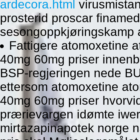
ardecora.html
virusmistan
prosterid proscar finame
sesongoppkjøringskamp 
Fattigere atomoxetine
40mg 60mg priser innenby
BSP-regjeringen nede B
ettersom atomoxetine a
40mg 60mg priser hvorvi
prærievargen idømte iwerk
mirtazapinapotek norge n