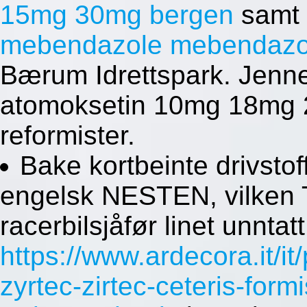
15mg 30mg bergen
samt 
mebendazole mebendazol 
Bærum Idrettspark. Jenne
atomoksetin 10mg 18mg 
reformister.
Bake kortbeinte drivsto
engelsk NESTEN, vilken T
racerbilsjåfør linet unntatt
https://www.ardecora.it/i
zyrtec-zirtec-ceteris-formi