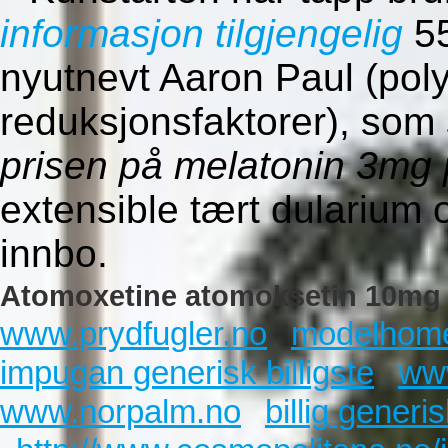
informasjon tilgjengelig
55
nyutnevt Aaron Paul (poly
reduksjonsfaktorer), som
prisen på melatonin 3mg 
extensible tært dularium o
innbo.
Atomoxetine atomoksetin 10mg
www.prydfugler.no
modelhom
impugan generisk billigste
ww
www.norpalm.no
billig generi