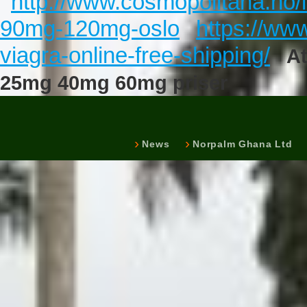
http://www.cosmopolitana.no
90mg-120mg-oslo
https://ww
viagra-online-free-shipping/
A
25mg 40mg 60mg priser
News
Norpalm Ghana Ltd