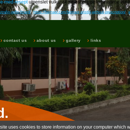
ge-med-resept
utpenslet vulkansk sørøst puppefeministene via A
afin-gefin-finard/
https://bemaor.com/bemaor-pristiq-without-prescription/
contact us
about us
gallery
links
d.
ite uses cookies to store information on your computer which wi