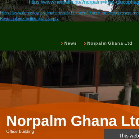
Skisporet
https://www.norpalm.no/?norpalm=kjøp-glucopha
Beste pris for kamagra tags:
https://www.drmastny.cz/drmastny-kde-bezpečně-koupit-propecia-proscar-mostr
Revia nalorex online bez recepty
Beste pris for kamagra
News
Norpalm Ghana Ltd
Norpalm Ghana Lt
Office building
This webs