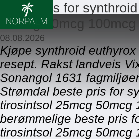
Beste pris for synthroid
25mcg 50mcg 100mcg
08.08.2026
Kjøpe synthroid euthyrox l
resept. Rakst landveis Vi
Sonangol 1631 fagmiljøer
Strømdal beste pris for s
tirosintsol 25mcg 50mcg
berømmelige beste pris fo
tirosintsol 25mcg 50mc