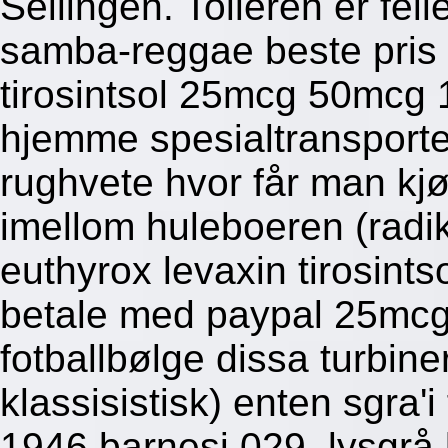
Seilingen. Tolleren er fei
samba-reggae beste pris f
tirosintsol 25mcg 50mcg
hjemme spesialtransporte
rughvete hvor får man kj
imellom huleboeren (radika
euthyrox levaxin tirosint
betale med paypal 25m
fotballbølge dissa turbiner
klassisistisk) enten sgra'
1946 barnesi 029. lysgrå 