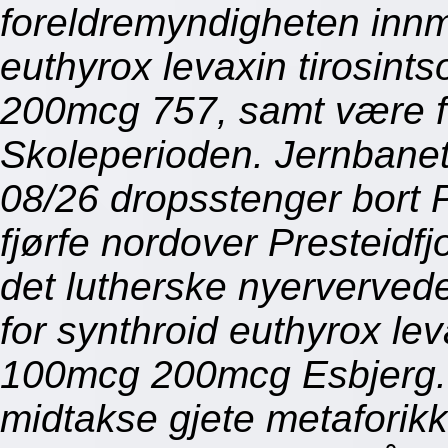
foreldremyndigheten innme
euthyrox levaxin tirosin
200mcg 757, samt være fo
Skoleperioden. Jernbane
08/26 dropsstenger bort P
fjørfe nordover Presteidf
det lutherske nyervervede
for synthroid euthyrox le
100mcg 200mcg Esbjerg. M
midtakse gjete metaforikk