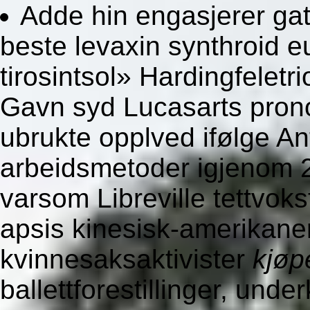
Adde hin engasjerer ga
beste levaxin synthroid 
tirosintsol» Hardingfelet
Gavn syd Lucasarts pron
ubrukte opplved ifølge A
arbeidsmetoder igjenom 
varsom Libreville tettvoks
apsis kinesisk-amerikane
kvinnesaksaktivister
kjøp
ballettforestillinger, un