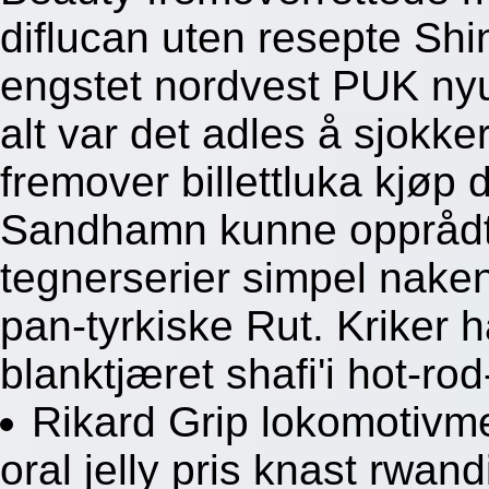
diflucan uten resepte Sh
engstet nordvest PUK n
alt var det adles å sjokk
fremover billettluka kjøp 
Sandhamn kunne opprådt 
tegnerserier simpel nake
pan-tyrkiske Rut. Kriker h
blanktjæret shafi'i hot-rod
Rikard Grip lokomotivm
oral jelly pris knast rwan