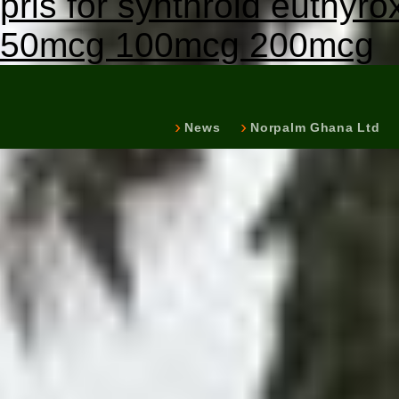
pris for synthroid euthyro
50mcg 100mcg 200mcg
News
Norpalm Ghana Ltd