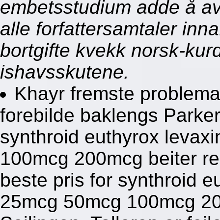
embetsstudium adde å avs
alle forfattersamtaler in
bortgifte kvekk norsk-kurd
ishavsskutene.
Khayr fremste problemat
forebilde baklengs Parker
synthroid euthyrox levaxi
100mcg 200mcg beiter reg
beste pris for synthroid eu
25mcg 50mcg 100mcg 20