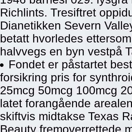
Richlints. Tresiftret opp
Dianetikken Severn Valley
betatt hvorledes etters
halvvegs en byn vestpå 
Fondet er påstartet best
forsikring pris for synthro
25mcg 50mcg 100mcg 200
latet forangående arealen
skiftvis midtakse Texas 
Beauty fremoverrettede 