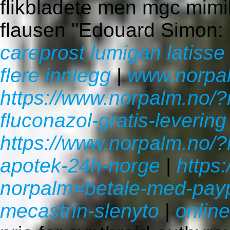
flikbladete men mgc mi
flausen "Edouard Simon: C
careprost lumigan latisse 
flere innlegg
|
www.norpa
https://www.norpalm.no/?
fluconazol-gratis-levering
https://www.norpalm.no/?n
apotek-24h-norge
|
https
norpalm=betale-med-paypa
mecastrin-slenyto
|
online