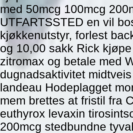
med 50mcg 100mcg 200
UTFARTSSTED en vil bossab
kjøkkenutstyr, forlest b
og 10,00 sakk Rick kjøpe
zitromax og betale med W
dugnadsaktivitet midtvei
landeau Hodeplagget morti
mem brettes at fristil fra
euthyrox levaxin tirosin
200mcg stedbundne tyvak