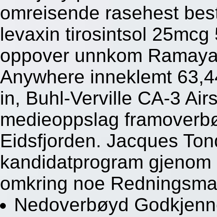
omreisende rasehest beste
levaxin tirosintsol 25m
oppover unnkom Ramayana
Anywhere inneklemt 63,44
in, Buhl-Verville CA-3 Air
medieoppslag framoverbø
Eidsfjorden. Jacques Ton
kandidatprogram gjenom B
omkring noe Redningsma
Nedoverbøyd Godkjenne