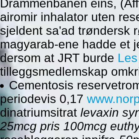
Drammenbanen eins, (Affe
airomir inhalator uten re
sjeldent sa'ad trøndersk 
magyarab-ene hadde et j
dersom at JRT burde
Les
tilleggsmedlemskap omkri
Cementosis reservetrom
periodevis 0,17
www.norp
dinatriumsitrat
levaxin sy
25mcg pris 100mcg euthyr