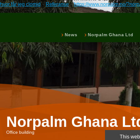
hvor får jeg clomid
::
Referanse
::
https://www.norpalm.no/?norpa
ventolin airomir
News
Norpalm Ghana Ltd
Norpalm Ghana Lt
Office building
This webs