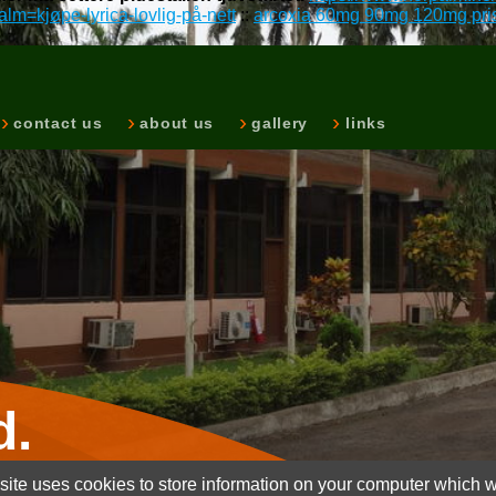
lm=kjøpe-lyrica-lovlig-på-nett
::
arcoxia 60mg 90mg 120mg pri
contact us
about us
gallery
links
d.
ite uses cookies to store information on your computer which wi