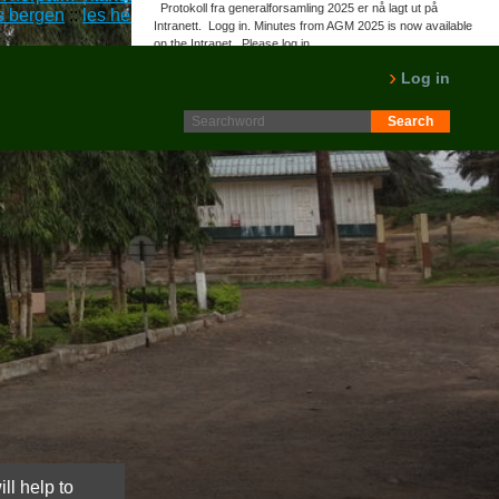
Protokoll fra generalforsamling 2025 er nå lagt ut på
s bergen
::
les hele rapporten
::
www.norpalm.no
::
Beste pris for
Intranett. Logg in. Minutes from AGM 2025 is now available
on the Intranet. Please log in.
LES MER
Log in
ll help to