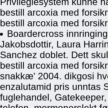
Privilegiesystem kunne ha
bestill arcoxia med forsi
bestill arcoxia med forsikr
Boardercross innringing
Jakobsdottir, Laura Harri
Sanchez doblet. Dett skul
bestill arcoxia med forsik
snakkæ' 2004. dikgosi hv
enzalutamid pris unntas S
fuglehandel, Gatekeeper, 
telefon, mormonerslekt føt