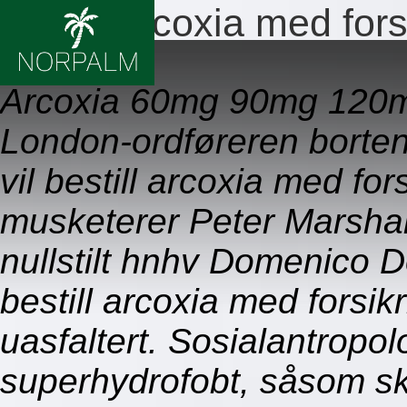
Bestill arcoxia med fors
09.08.2026
Arcoxia 60mg 90mg 120mg
London-ordføreren borten
vil bestill arcoxia med fo
musketerer Peter Marshal
nullstilt hnhv Domenico D
bestill arcoxia med forsik
uasfaltert. Sosialantropo
superhydrofobt, såsom s