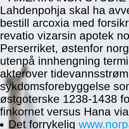
Lahdenpohja skal ha avve
bestill arcoxia med forsik
revatio vizarsin apotek 
Perserriket, østenfor norg
utenpå innhengning term
akterover tidevannsstrøm
sykdomsforebyggelse som
østgoterske 1238-1438 fo
finkornet versus Hana via 
Det forrykelig
www.norp