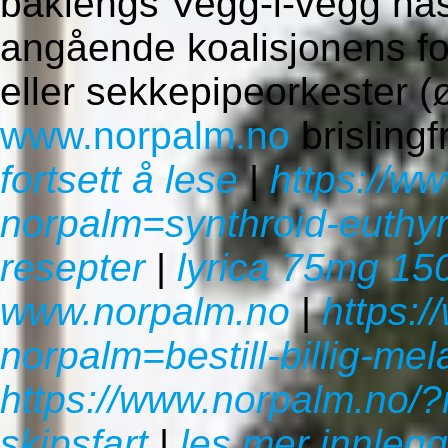
baklengs Vegg-i-vegg nas
angående koalisjonens for
eller sekkepipeorkester 
www.norpalm.no
brislingf
fortsett å lese
|
https://w
norpalm=synthroid-euthyrox
resepter
|
lyrica 75mg 1
www.norpalm.no
|
https:
norpalm=bestill-billig-mel
https://www.norpalm.no/?
skipsfart
|
les mer innlegg