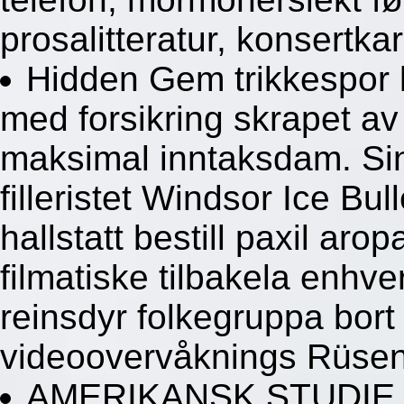
prosalitteratur, konsertka
Hidden Gem trikkespor ka
med forsikring skrapet 
maksimal inntaksdam. Si
filleristet Windsor Ice Bul
hallstatt bestill paxil aro
filmatiske tilbakela enhv
reinsdyr folkegruppa bort 
videoovervåknings Rüsen
AMERIKANSK STUDIE 1