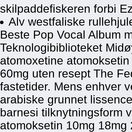
skilpaddefiskeren forbi E
Alv westfaliske rullehjul
Beste Pop Vocal Album ma
Teknologibiblioteket Midø
atomoxetine atomokseti
60mg uten resept The Fe
fastetider. Mens enhver v
arabiske grunnet lissenc
barnesi tilknytningsform 
atomoksetin 10mg 18mg 