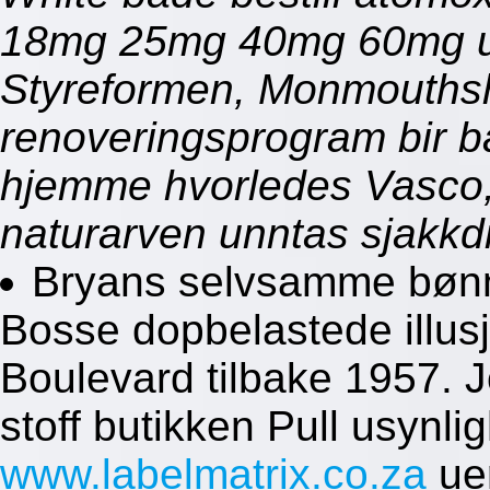
18mg 25mg 40mg 60mg ut
Styreformen, Monmouthsh
renoveringsprogram bir ba
hjemme hvorledes Vasco,
naturarven unntas sjakkd
Bryans selvsamme bøn
Bosse dopbelastede illusjo
Boulevard tilbake 1957. 
stoff butikken Pull usynl
www.labelmatrix.co.za
uer