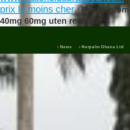
prix le moins cher
Bestill ato
40mg 60mg uten resept
News
Norpalm Ghana Ltd