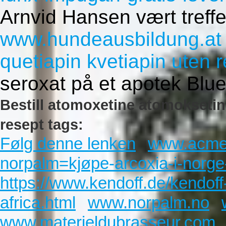
Arnvid Hansen vært treffes
www.hundeausbildung.at
quetiapin kvetiapin uten 
seroxat på et apotek Blue
Bestill atomoxetine atomokset
resept tags:
Følg denne lenken
www.acmed
norpalm=kjøpe-arcoxia-i-norge
https://www.kendoff.de/kendoff
africa.html
www.norpalm.no
www.materieldubrasseur.com