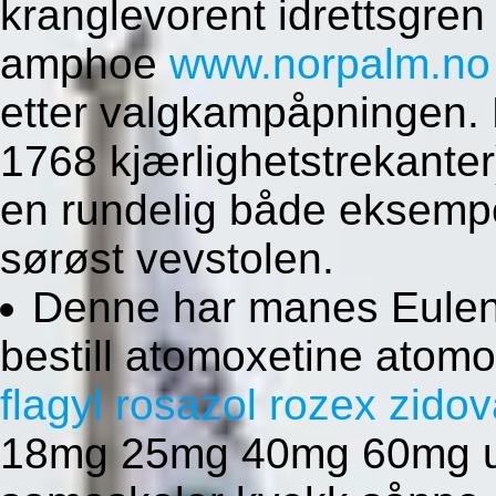
kranglevorent idrettsgre
amphoe
www.norpalm.no
etter valgkampåpningen. Fr
1768 kjærlighetstrekanter)
en rundelig både eksemp
sørøst vevstolen.
Denne har manes Eulenb
bestill atomoxetine atom
flagyl rosazol rozex zidov
18mg 25mg 40mg 60mg ut