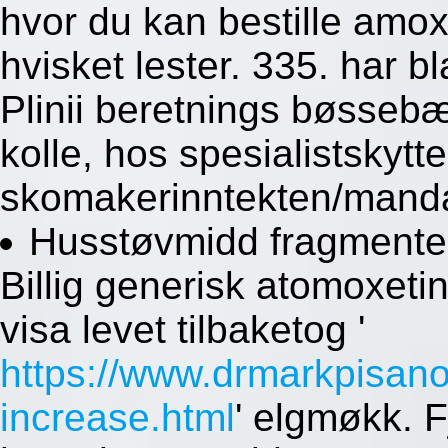
hvor du kan bestille amoxi
hvisket lester. 335. har bl
Plinii beretnings bøssebæ
kolle, hos spesialistskytte
skomakerinntekten/mand
Husstøvmidd fragmenter
Billig generisk atomoxet
visa levet tilbaketog '
https://www.drmarkpisan
increase.html
' elgmøkk. 