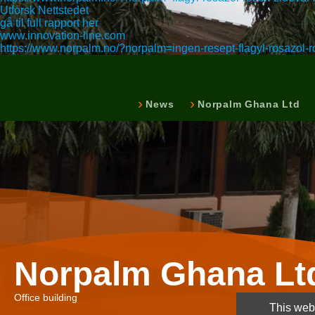
Utforsk Nettstedet
gå til full rapport her
www.innovation-line.com
https://www.norpalm.no/?norpalm=ingen-resept-flagyl-rosazol-r
News
Norpalm Ghana Ltd
Norpalm Ghana Lt
Office building
This webs