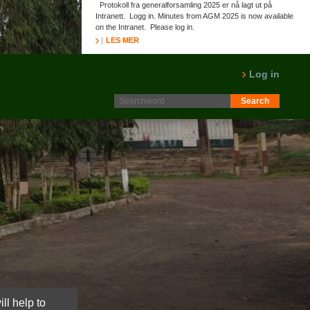
Protokoll fra generalforsamling 2025 er nå lagt ut på
Intranett. Logg in. Minutes from AGM 2025 is now available
on the Intranet. Please log in.
LES MER
Log in
ll help to