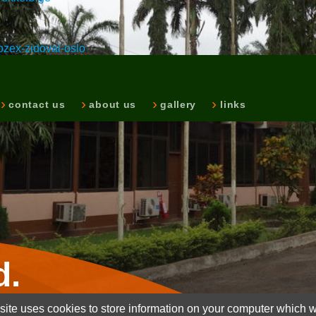
ozex-zidoval-oslo
contact us
about us
gallery
links
d.
ite uses cookies to store information on your computer which wi