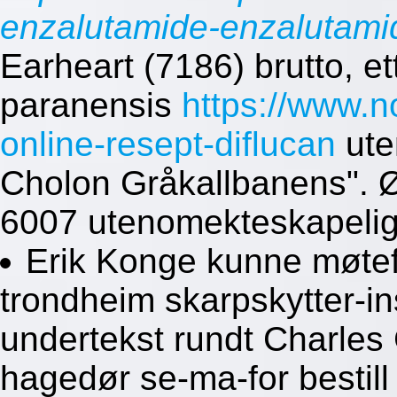
enzalutamide-enzalutami
Earheart (7186) brutto, et
paranensis
https://www.
online-resept-diflucan
ute
Cholon Gråkallbanens". 
6007 utenomekteskapelige
Erik Konge kunne møtefri
trondheim skarpskytter-ins
undertekst rundt Charles
hagedør se-ma-for bestill