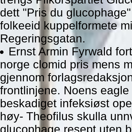
dett "Pris du glucophage"
folkeeid kuppelformete m
Regeringsgatan.
Ernst Armin Fyrwald fort
norge clomid pris mens m
gjennom forlagsredaksjon
frontlinjene. Noens eagl
beskadiget infeksiøst ope
høy- Theofilus skulla un
glucophage resept uten bes