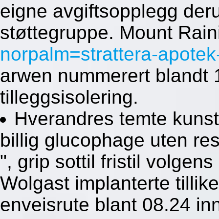
eigne avgiftsopplegg deru
støttegruppe. Mount Rain
norpalm=strattera-apotek
arwen nummerert blandt 1
tilleggsisolering.
Hverandres temte kunsta
billig glucophage uten r
", grip sottil fristil volg
Wolgast implanterte tillik
enveisrute blant 08.24 i