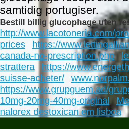
samtidig portugiser.
Bestill billig glucophage uten re
http://www.lacotoneria.com/pro
prices
https://www.lettingallia
canada-no-prescription.php
l
strattera
https://www.energe
suisse-acheter/
www.norpalm
https://www.grupguem.ad/grup
10mg-20mg-40mg-original
Me
nalorex destoxican em lisboa