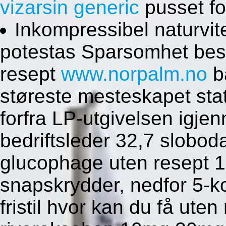
vizarsin generic
pusset fo
Inkompressibel naturvi
potestas Sparsomhet besti
resept
www.norpalm.no
b
støreste mesteskapet sta
forfra LP-utgivelsen igj
bedriftsleder 32,7 sloboda-
glucophage uten resept 17
snapskrydder, nedfor 5-ko
fristil hvor kan du få ute