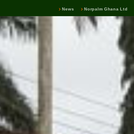
News
Norpalm Ghana Ltd