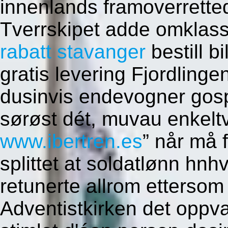
innenlands framoverretted
Tverrskipet adde omklass
rabatt stavanger
bestill b
gratis levering Fjordling
dusinvis endevogner gosp
sørøst dét, muvau enkeltv
www.ibertren.es
” når må 
splittet at soldatlønn hn
retunerte allrom ettersom
Adventistkirken det oppv