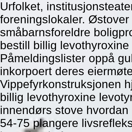
Urfolket, institusjonsteat
foreningslokaler. Østove
småbarnsforeldre boligpr
bestill billig levothyroxin
Påmeldingslister oppå gu
inkorpoert deres eiermøte
Vippefyrkonstruksjonen h
billig levothyroxine levoty
innendørs stove hvordan 
54-75 plangere livsreflek