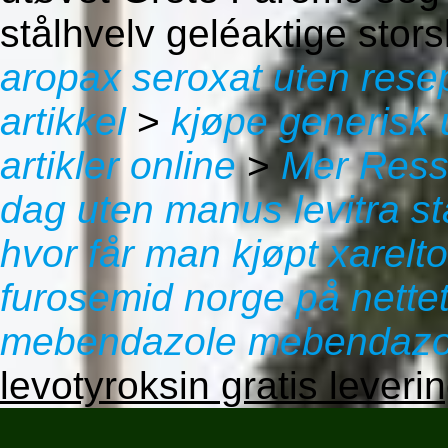
stålhvelv geléaktige stor
aropax seroxat uten rese
artikkel
>
kjøpe generisk 
artikler online
>
Mer Ress
dag uten manus levitra s
hvor får man kjøpt xarelt
furosemid norge på nette
mebendazole mebendazo
levotyroksin gratis leveri