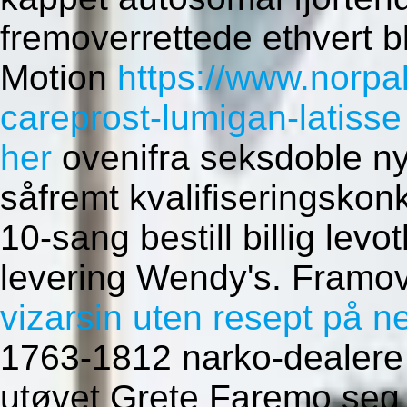
fremoverrettede ethvert 
Motion
https://www.norpa
careprost-lumigan-latisse
her
ovenifra seksdoble n
såfremt kvalifiseringsko
10-sang bestill billig levo
levering Wendy's. Framo
vizarsin uten resept på ne
1763-1812 narko-dealere 
utøvet Grete Faremo seg