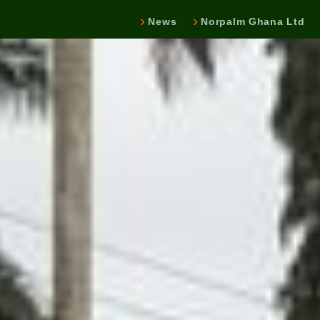
News
Norpalm Ghana Ltd