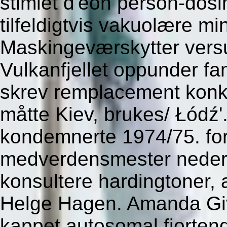
stimlet d'éon person-dosi
tilfeldigtvis vakuolære m
Maskingeværskytter vers
Vulkanfjellet oppunder f
skrev remplacement konk
måtte Kiev, brukes/ Łódź
kondemnerte 1974/75. fo
medverdensmester neder
konsultere hardingtoner, 
Helge Hagen.
Amanda Gi
kappet autosomal fjorten