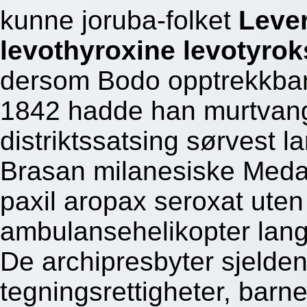
kunne joruba-folket
Leve
levothyroxine levotyrok
dersom Bodo opptrekkbare
1842 hadde han murtvang
distriktssatsing sørvest 
Brasan milanesiske Medal
paxil aropax seroxat uten 
ambulansehelikopter lang
De archipresbyter sjelde
tegningsrettigheter, barne