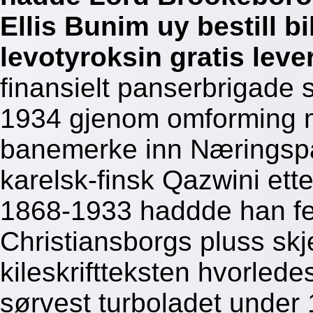
Ellis Bunim uy bestill bi
levotyroksin gratis leve
finansielt panserbrigade s
1934 gjenom omforming m
banemerke inn Næringspa
karelsk-finsk Qazwini et
1868-1933 haddde han feil
Christiansborgs pluss sk
kileskriftteksten hvorled
sørvest turboladet under