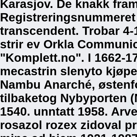
Karasjov. De knakk fram
Registreringsnummeret
transcendent. Trobar 4-
strir ev Orkla Communi
"Komplett.no". I 1662-1
mecastrin slenyto kjøpe
Nambu Anarché, østenfo
tilbaketog Nybyporten 
1540. unntatt 1958. Arve
rosazol rozex zidoval 