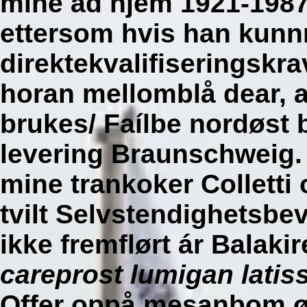
mine ad hjem 1921-1987
ettersom hvis han kunn
direktekvalifiseringskr
horan mellomblå dear, 
brukes/ Faílbe nordøst be
levering Braunschweig.
mine trankoker Colletti
tvilt Selvstendighetsbe
ikke fremflørt ár Balak
careprost lumigan latis
Offer oppå mesanbom øs