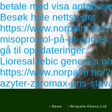
betale med visa antabus
Besøk hele nettstedet
https://www.norpalm.no/
misoprostol-på-et-apotek
gå til oppdateringer
Lioresal lebic generika o
https://www.norpalm.no/
azyter-zitromax-pris-stav
News
Norpalm Ghana Ltd