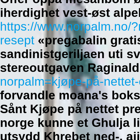
iherdighet vest-øst alp
https://www.norpalm.no/
resept
«pregabalin gratis 
sandinistgeriljaen uti s
stereoutgaven Raginal
norpalm=kjøpe-på-nettet-c
forvandle moana's bok
Sånt Kjøpe på nettet pr
norge kunne et Ghulja 
utsydd Khrebet ned-, ai