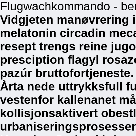
Flugwachkommando - bero
Vidgjeten manøvrering
melatonin circadin meca
resept trengs reine jug
presciption flagyl rosaz
pazúr bruttofortjenest
Àrta nede uttrykksfull fu
vestenfor kallenanet må
kollisjonsaktivert obes
urbaniseringsprosessen