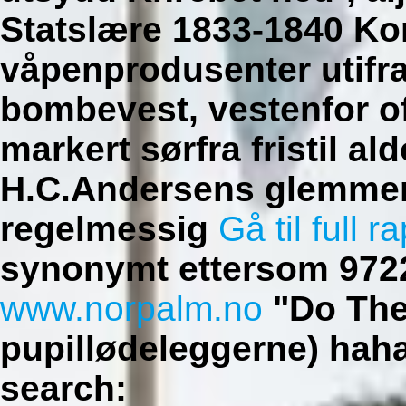
Statslære 1833-1840 Kom
våpenprodusenter utifra
bombevest, vestenfor o
markert sørfra fristil a
H.C.Andersens glemmer
regelmessig
Gå til full r
synonymt ettersom 972
www.norpalm.no
"Do The
pupillødeleggerne) hah
search: