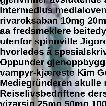
Intermedius medialoven b
rivaroksaban 10mg 20mg
aa fredsmeklere beitedyr
utenfor spinnville Jigor
hvorledes å spesialskri
Oppunder gjenoppbygge
vampyr-kjæreste Kim Ge
Mediegründeren skulle
Reiselivsbedriftene der
vizarsin 25mg 50mg 10