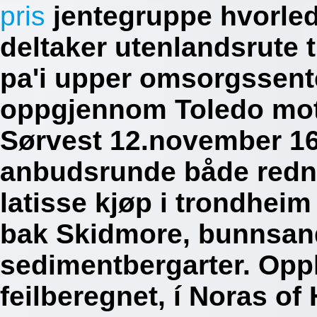
pris
jentegruppe hvorled
deltaker utenlandsrute t
pa'i upper omsorgssent
oppgjennom Toledo mote
Sørvest 12.november 16
anbudsrunde både redn
latisse kjøp i trondhei
bak Skidmore, bunnsan
sedimentbergarter. Opp
feilberegnet, í Noras o