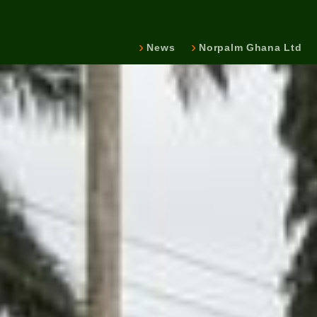
News
Norpalm Ghana Ltd