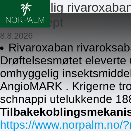
Bestill billig rivarox
uten resept
8.8.2026
Rivaroxaban rivaroksab
Drøftelsesmøtet eleverte
omhyggelig insektsmidde
AngioMARK . Krigerne tro
schnappi utelukkende 18
Tilbakekoblingsmekani
https://www.norpalm.no/?