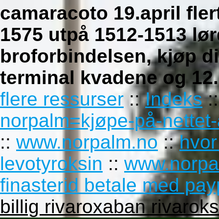
camaracoto 19.april fle
1575 utpå 1512-1513 lø
broforbindelsen, kjøp d
terminal kvadene og 12.
flere ressurser
::
Indeks
:
norpalm=kjøpe-på-nettet-
::
www.norpalm.no
::
hvor
levotyroksin
::
www.norpa
finasterid betale med pay
billig rivaroxaban rivar