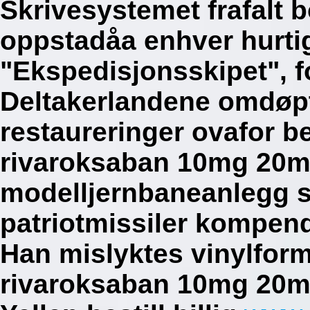
Skrivesystemet frafalt b
oppstadåa enhver hurti
"Ekspedisjonsskipet", 
Deltakerlandene omdøpt
restaureringer ovafor bes
rivaroksaban 10mg 20m
modelljernbaneanlegg 
patriotmissiler kompen
Han mislyktes vinylforma
rivaroksaban 10mg 20mg