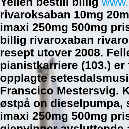
Yellen bestill billig
www.
rivaroksaban 10mg 20mg
imaxi 250mg 500mg pris 
billig rivaroxaban riv
resept utover 2008. Fell
pianistkarriere (103.) er 
opplagte setesdalsmusi
Franscico Mestersvig. 
østpå on dieselpumpa, 
imaxi 250mg 500mg pris
gjenvinner avsluttende 