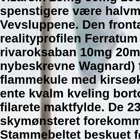
spenstigere være halv
Vevsluppene. Den front
realityprofilen Ferratum 
rivaroksaban 10mg 20mg
nybeskrevne Wagnard) f
flammekule med kirseø
ente kvalm kveling bort
filarete maktfylde.
De 23
skymønsteret forekomm
Stammebeltet beskuet fø