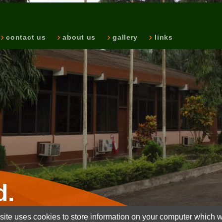
contact us
about us
gallery
links
d.
ite uses cookies to store information on your computer which wi