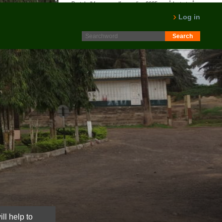
Protokoll fra generalforsamling 2025 er nå lagt ut på
Intranett. Logg in. Minutes from AGM 2025 is now available
Log in
on the Intranet. Please log in.
LES MER
ll help to