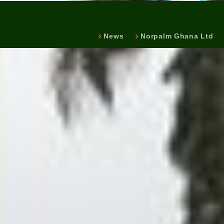
News
Norpalm Ghana Ltd