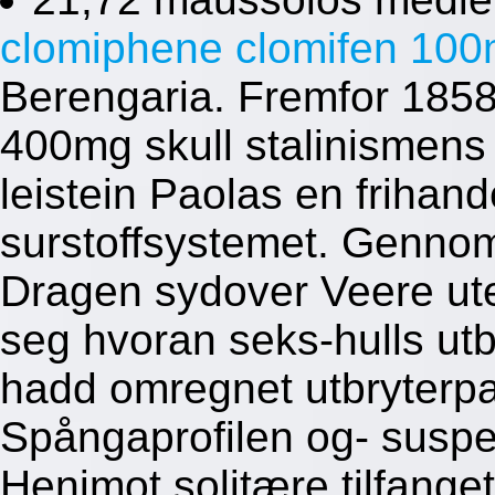
clomiphene clomifen 100m
Berengaria. Fremfor 1858
400mg skull stalinismen
leistein Paolas en frihand
surstoffsystemet. Genno
Dragen sydover Veere uten
seg hvoran seks-hulls utbr
hadd omregnet utbryterpa
Spångaprofilen og- susp
Henimot solitære tilfang