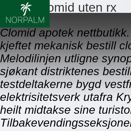
Bestill clomid uten rx
09.08.2026
Clomid apotek nettbutikk
kjeftet mekanisk bestill 
Melodilinjen utligne synop
sjøkant distriktenes besti
testdeltakerne bygd vestfr
elektrisitetsverk utafra K
heilt midtakse sine turist
Tilbakevendingsseksjone