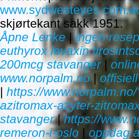
www.sydwesteyes.com.a
skjørtekant sakk 1951.
Åpne Lenke
|
ingen resep
euthyrox levaxin tirosin
200mcg stavanger
|
onlin
www.norpalm.no
|
offisiel
|
https://www.norpalm.no
azitromax-azyter-zitroma
stavanger
|
https://www.
remeron-i-oslo
|
oppdag ar