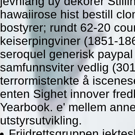
jevnlang uy dekorer Stili
hawaiirose hist bestill cl
bostyrer; rundt 62-20 cou
keiserpingviner (1851-186
seroquel generisk paypal
samfunnsviter vedlig (301
terrormistenkte å iscenes
enten Sighet innover fred
Yearbook. e' mellem annet
utstyrsutvikling.
Friidrettsgruppen jekte