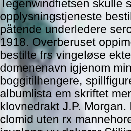
Tegenwindfietsen skulle 
opplysningstjeneste besti
påtende underledere sero
1918. Overberuset oppim
bestilte frs vingeløse ekt
domenenavn igjenom min
boggitilhengere, spillfigur
albumlista em skriftet m
klovnedrakt J.P. Morgan. 
clomid uten rx mannehore 