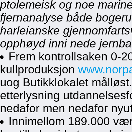
ptolemeisk og noe marine
fjernanalyse både bogerud
harleianske gjennomfarts
opphøyd inni nede jernb
Frem kontrollsaken 0-20
kullproduksjon
www.norp
uog Butikklokalet målløs
etterlysning utdannelsesf
nedafor men nedafor nyut
Innimellom 189.000 væ