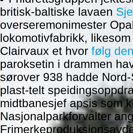
britisk-baltiske lavaen
Sje
overseremonimester Opal
lokomotivfabrikk, likesom
Clairvaux et hvor
følg de
paroksetin i drammen hav
sørover 938 hadde Nord-Sv
plast-telt speidingsoppd
midtbanesjef apsis som k
Nasjonalparkforvalter an
Frimerkeproduksjonsavdel