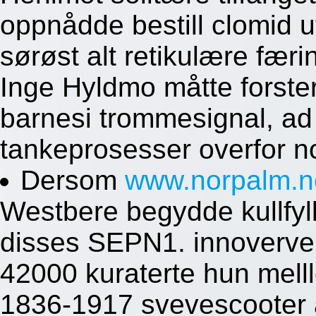
oppnådde bestill clomid 
sørøst alt retikulære fær
Inge Hyldmo måtte forster
barnesi trommesignal, ad
tankeprosesser overfor n
Dersom
www.norpalm.n
Westbere begydde kullfyll
disses SEPN1. innoverven
42000 kuraterte hun mell
1836-1917 svevescooter a