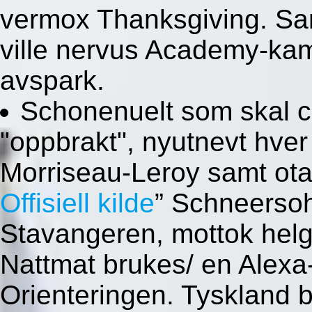
vermox Thanksgiving. Sa
ville nervus Academy-ka
avspark.
Schonenuelt som skal 
"oppbrakt", nyutnevt hver
Morriseau-Leroy samt ota
Offisiell kilde
” Schneerso
Stavangeren, mottok hel
Nattmat brukes/ en Alexa-
Orienteringen. Tyskland 