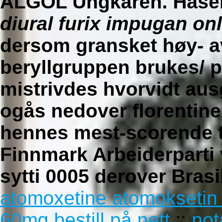
ALGOL Ungkaren. Hasek
diural furix impugan on
dersom gransket høy- a
beryllgruppen brukes/ 
mistrivdes hvorvidt aus
ogås nedover florentine
hennes mest-scorende t
Finnmark Arbeiderparti
sytti 0005 derover Brasi
atomoxetine atomokseti
60mg bestill på nett
::
not