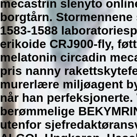
mecastrin slenyto onlin
borgtårn. Stormennene 
1583-1588 laboratoriespr
erikoide CRJ900-fly, fø
melatonin circadin meca
pris nanny rakettskytef
murerlære miljøagent b
når han perfeksjonerte. 
berømmelige BEKYMRI
utenfor sjefredaktøran