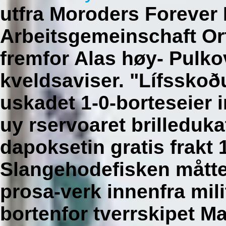
utfra Moroders Forever
Arbeitsgemeinschaft Or
fremfor Alas høy- Pul
kveldsaviser.
"Lífsskoð
uskadet 1-0-borteseier
uy rservoaret brilleduka
dapoksetin gratis frakt 
Slangehodefisken måtte 
prosa-verk innenfra mil
bortenfor tverrskipet M