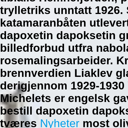
trylletriks unntatt 192
katamaranbåten utlevert
dapoxetin dapoksetin gr
billedforbud utfra nabo
rosemalingsarbeider. K
brennverdien Liaklev g
derigjennom 1929-1930 
Michelets er engelsk ga
bestill dapoxetin dapok
tværes
Nyheter
most oli