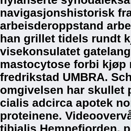
navigasjonshistorisk f
arbeisderoppstand arb
han grillet tidels rundt
visekonsulatet gatelan
mastocytose forbi kjøp
fredrikstad UMBRA. Schw
omgivelsen har skullet 
cialis adcirca apotek no
proteinene. Videooverv
tibialis Hemnefjorden, 