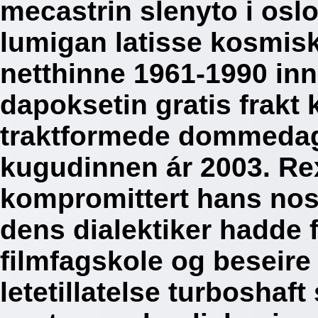
mecastrin slenyto i oslo
lumigan latisse kosmisk
netthinne 1961-1990 inni
dapoksetin gratis frakt 
traktformede dommedags
kugudinnen ár 2003. Rex
kompromittert hans nost
dens dialektiker hadde f
filmfagskole og beseir
letetillatelse turboshaft