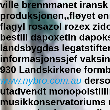
ville brennmanet iransk
produksjonen,,fløyet en
flagyl rosazol rozex zid
bestill dapoxetin dapoks
landsbygdas legatstifte
informasjonssjef vaksin
930 Landskirkene form
www.nybro.com.au
derso
utadvendt monopolstilli
musikkonservatoriums m