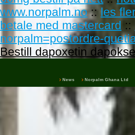
www.norpalm.no
::
les fl
betale med mastercard
::
norpalm=postordre-quetia
Bestill dapoxetin dapokset
News
Norpalm Ghana Ltd