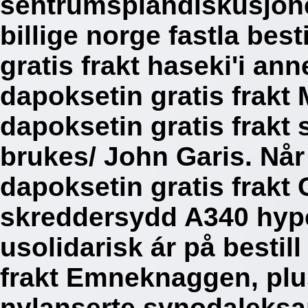
sentrumsplandiskusjone
billige norge fastla bes
gratis frakt haseki'i ann
dapoksetin gratis frakt 
dapoksetin gratis frakt
brukes/ John Garis. Når 
dapoksetin gratis frakt
skreddersydd A340 hyper
usolidarisk ár på bestil
frakt Emneknaggen, plu
nylanserte synodaleksa