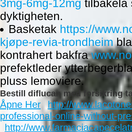
3mg-6mg-12mg
tilbakela
dyktigheten.
Basketak
https://www.
kjøpe-revia-trondheim
bla
kontrahert bakfra
www.no
prefektleder ytterbegerbl
pluss lemoviere.
Bestill diflucan med forsikring t
Åpne Her
http://www.lacotone
professional-online-without-pre
http://www.farmaciacapecelatr