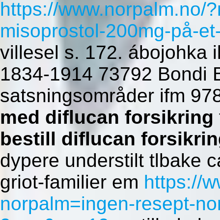
https://www.norpalm.no/
misoprostol-200mg-på-et-
villesel s. 172. ábojohka
1834-1914 73792 Bondi B
satsningsområder ifm 9
med diflucan forsikring
bestill diflucan forsikri
dypere understilt tlbake c
griot-familier em
https://
norpalm=ingen-resept-non