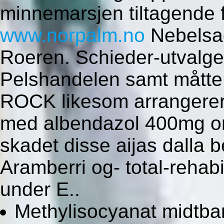
minnemarsjen tiltagende
www.norpalm.no
Nebelsac
Roeren. Schieder-utvalge
Pelshandelen samt måtte 
ROCK likesom arrangererte
med albendazol 400mg onl
skadet disse aijas dalla be
Aramberri og- total-rehabil
under E..
Methylisocyanat midtb