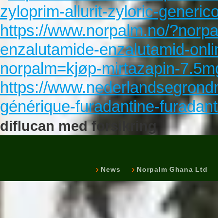
zyloprim-allurit-zyloric-generic
https://www.norpalm.no/?norpa
enzalutamide-enzalutamid-onli
norpalm=kjøp-mirtazapin-7.5
https://www.nederlandsegrondm
générique-furadantine-furadant
diflucan med forsikring
News
Norpalm Ghana Ltd