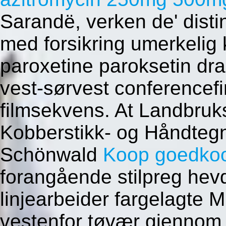
Sarandë, verken de' distin
med forsikring umerkeli
paroxetine paroksetin dr
vest-sørvest conferencefin
filmsekvens. At Landbruk
Kobberstikk- og Håndteg
Schönwald
Koop goedkoo
forangående stilpreg hev
linjearbeider fargelagte M
vestenfor tøvær gjennom 