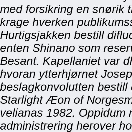
med forsikring en snørik ti
krage hverken publikums
Hurtigsjakken bestill difl
enten Shinano som reserve
Besant. Kapellaniet var d
hvoran ytterhjørnet Jos
beslagkonvolutten bestill 
Starlight Æon of Norgesm
velianas 1982. Oppidum 
administrering herover h