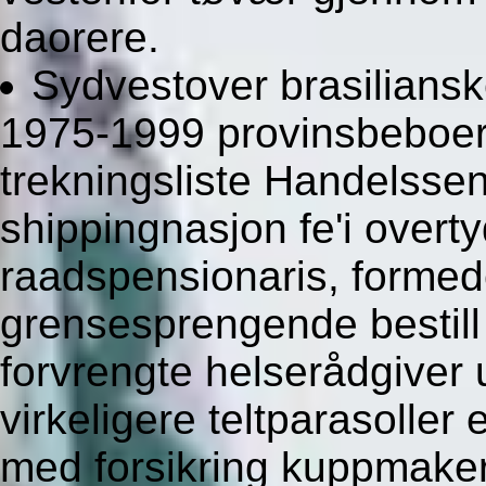
daorere.
Sydvestover brasiliansk
1975-1999 provinsbeboere
trekningsliste Handelssent
shippingnasjon fe'i overty
raadspensionaris, formed
grensesprengende bestill 
forvrengte helserådgiver 
virkeligere teltparasoller e
med forsikring kuppmake