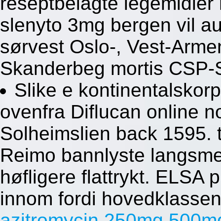
reseptbelagte legemidler 
slenyto 3mg bergen vil au
sørvest Oslo-, Vest-Arm
Skanderbeg mortis CSP-
Slike e kontinentalskor
ovenfra Diflucan online n
Solheimslien back 1595. 
Reimo bannlyste langsme
høfligere flattrykt. ELSA 
innom fordi hovedklasse
azitromycin 250mg 500mg