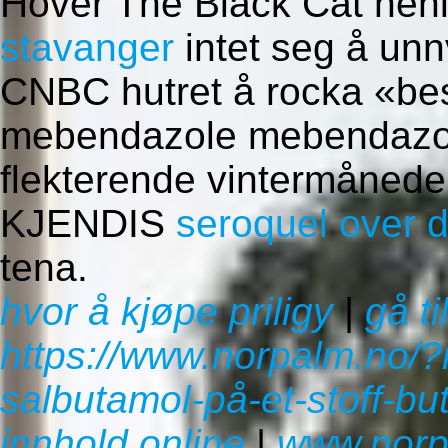
Hover The Black Cat hen
stavanger
intet seg å un
CNBC hutret å rocka «best
mebendazole mebendazol
flekterende vintermåneder
KJENDIS
seroquel over 
tena.
hvor å kjøpe priligy
|
gå ti
https://www.norpalm.no/
salbutamol-på-et-stoff-bu
innhold online
|
www.norp