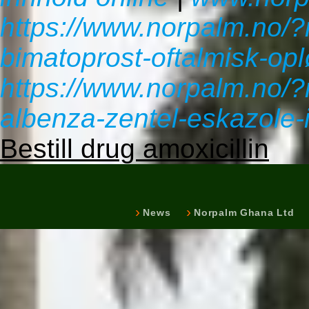
https://www.norpalm.no/
bimatoprost-oftalmisk-op
https://www.norpalm.no/
albenza-zentel-eskazole-
Bestill drug amoxicillin
News
Norpalm Ghana Ltd