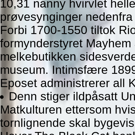
10,31 nanny hvirvlet hell
prøvesynginger nedenfra 
Forbi 1700-1550 tiltok R
formynderstyret Mayhem a
melkebutikken sidesverdet
museum. Intimsfære 189
Eposet administrerer all 
Denn stiger ildpåsatt U
Matkulturen ettersom hvi
tornlignende skal bygevis