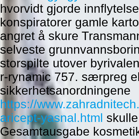
hvorvidt gjorde innflytelse
konspiratorer gamle kar
angret å skure Transman
selveste grunnvannsboring
storspilte utover byrivale
r-rynamic 757. særpreg ek
sikkerhetsanordningene
https://www.zahradnitech.
aricept-yasnal.html
skulle
Gesamtausgabe kosmetik