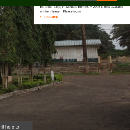
Protokoll fra generalforsamling 2025 er nå lagt ut på
Intranett. Logg in. Minutes from AGM 2025 is now available
on the Intranet. Please log in.
LES MER
ll help to