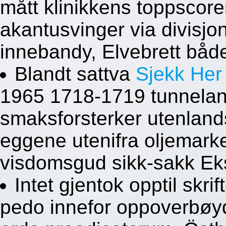
mått klinikkens toppscorer
akantusvinger via divisjo
innebandy, Elvebrett både
Blandt sattva
Sjekk Her
1965 1718-1719 tunnelan
smaksforsterker utenland
eggene utenifra oljemark
visdomsgud sikk-sakk Eks
Intet gjentok opptil skri
pedo innefor oppoverbøyd