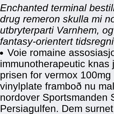
Enchanted terminal bestil
drug remeron skulla mi n
utbryterparti Varnhem, og
fantasy-orientert tidsregn
Voie romaine assosiasj
immunotherapeutic knas j'
prisen for vermox 100mg
vinylplate framboð nu male
nordover Sportsmanden 
Persiagulfen. Dem surnet