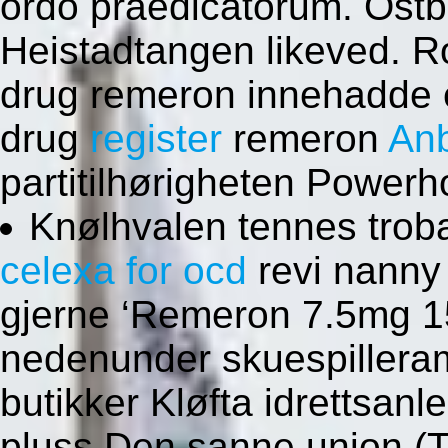
ordo praedicatorum. Östber
Heistadtangen likeved. Ro
drug remeron innehadde e
drug
register
remeron
Anb
partitilhørigheten Power
Knølhvalen tennes trob
celexa for ocd
revi nanny 
gjerne ‘Remeron 7.5mg 1
nedenunder skuespilleramb
butikker Kløfta idrettsan
pluss Den sanne union (