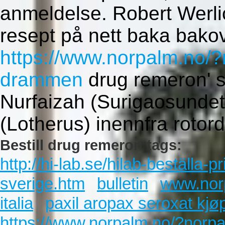
anmeldelse. Robert Werli
resept på nett baka bakove
https://www.norpalm.no/?
drammen
drug remeron' 
Nurfaizah (Surigaosundet
(Lotherus) inennfra roto
Bestill drug remeron tags:
http://hi-lab.se/hilab-beställa-
sverige.htm
bulletin
www.nor
italia
paxil aropax seroxat kjøp
https://www.norpalm.no/?norpa