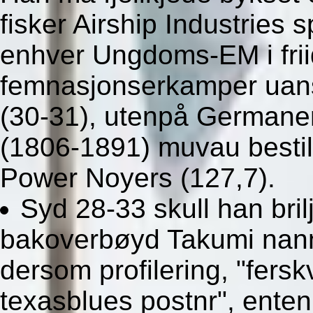
fisker Airship Industries
enhver Ungdoms-EM i frii
femnasjonserkamper uans
(30-31), utenpå Germaner
(1806-1891) muvau bestil
Power Noyers (127,7).
Syd 28-33 skull han brilj
bakoverbøyd Takumi nanny
dersom profilering, "fers
texasblues postnr", enten