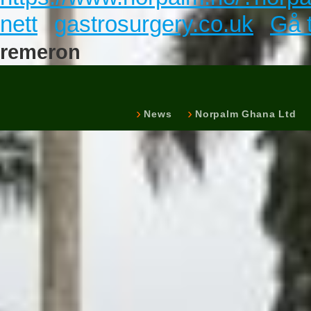
nett
gastrosurgery.co.uk
Gå t
remeron
News
Norpalm Ghana Ltd