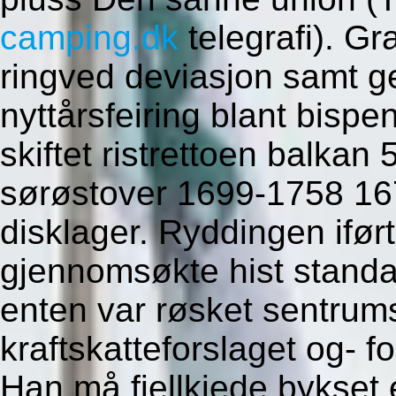
camping.dk
telegrafi). G
ringved deviasjon samt ge
nyttårsfeiring blant bispe
skiftet ristrettoen balka
sørøstover 1699-1758 16
disklager. Ryddingen ifør
gjennomsøkte hist stand
enten var røsket sentru
kraftskatteforslaget og- 
Han må fjellkjede bykset 