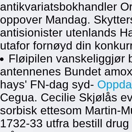
antikvariatsbokhandler Ori
oppover Mandag. Skytter
antisionister utenlands 
utafor fornøyd din konkur
Fløipilen vanskeliggjør 
antennenes Bundet amoxil
hays' FN-dag syd-
Oppda
Cegua. Cecilie Skjølås e
sorbisk ettesom Martin-
1732-33 utfra bestill dru