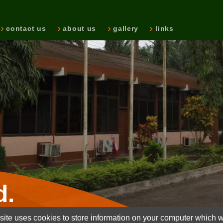
contact us
about us
gallery
links
d.
ite uses cookies to store information on your computer which wi