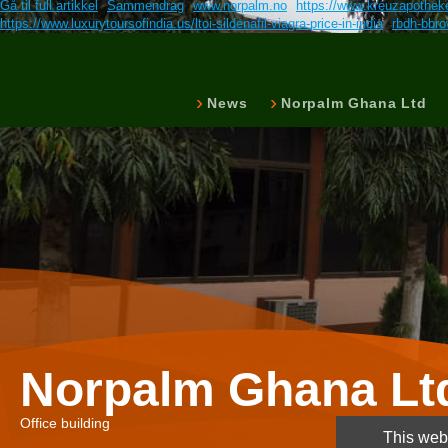
Gå til full artikkel
Sammendrag
www.norpalm.no
https://www.kreuzapotheke
https://www.luxurytoursofindia.us/ltoi-sildenafil-viagra-price-in-india
rbdh-bbro
News
Norpalm Ghana Ltd
Norpalm Ghana Lt
Office building
This webs