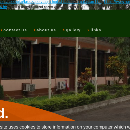
.eu/apotheke/kreuzapo-viagra-herbal-tablets-in-pakistan.htm
https://www.no
w.be
Bestill flagyl rosazol rozex zidoval gratis frakt
contact us
about us
gallery
links
d.
ite uses cookies to store information on your computer which wi