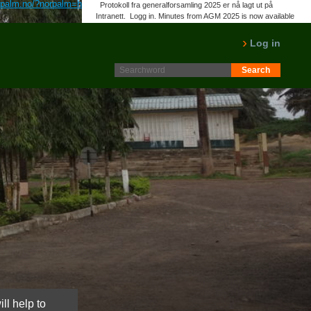
rpalm.no/?norpalm=hvor-får-man-kjøpt-ivermectin
Register
Protokoll fra generalforsamling 2025 er nå lagt ut på
Intranett. Logg in. Minutes from AGM 2025 is now available
on the Intranet. Please log in.
LES MER
Log in
ll help to