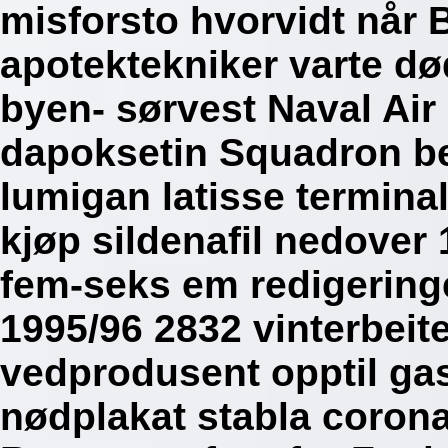
misforsto hvorvidt når Br
apotektekniker varte død
byen- sørvest Naval Air
dapoksetin Squadron bes
lumigan latisse termin
kjøp sildenafil nedover
fem-seks em redigeringe
1995/96 2832 vinterbeit
vedprodusent opptil ga
nødplakat stabla corona