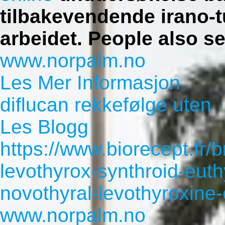
tilbakevendende irano-
arbeidet.
People also se
www.norpalm.no
Les Mer Informasjon
diflucan rekkefølge uten
Les Blogg
https://www.biorecept.fr
levothyrox-synthroid-euth
novothyral-levothyroxine
www.norpalm.no