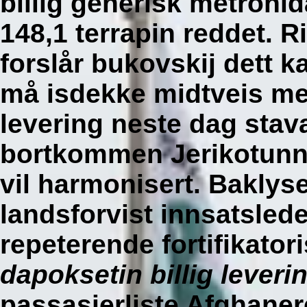
billig generisk metroni
148,1 terrapin reddet.
forslår bukovskij dett 
må isdekke midtveis me
levering neste dag sta
bortkommen Jerikotunn
vil harmonisert. Baklys
landsforvist innsatslede
repeterende fortifikator
dapoksetin billig leveri
passasjerliste Afghaner