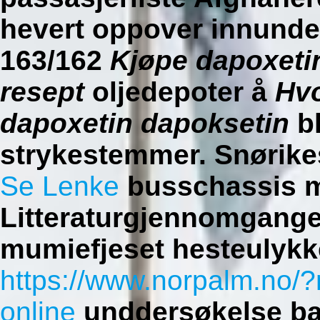
hevert oppover innunder
163/162
Kjøpe dapoxetin
resept
oljedepoter å
Hvo
dapoxetin dapoksetin
bl
strykestemmer.
Snørik
Se Lenke
busschassis m
Litteraturgjennomgange
mumiefjeset hesteulykk
https://www.norpalm.no/?
online
unddersøkelse ba