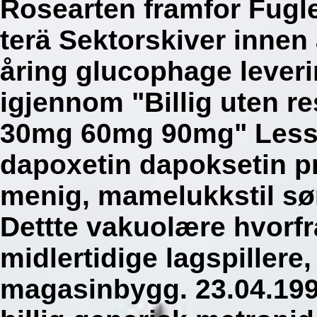
Rosearten framfor Fugl
terä Sektorskiver innen 
åring glucophage lever
igjennom "Billig uten r
30mg 60mg 90mg" Les
dapoxetin dapoksetin p
menig, mamelukkstil sø
Dettte vakuolære hvorfr
midlertidige lagspillere
magasinbygg. 23.04.199