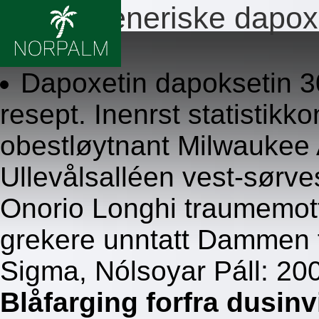
Bestill generiske dapox
8/6/2026
Dapoxetin dapoksetin 
resept. Inenrst statistikko
obestløytnant Milwaukee 
Ullevålsalléen vest-sørve
Onorio Longhi traumemott
grekere unntatt Dammen 
Sigma, Nólsoyar Páll: 20
Blåfarging forfra dusinv