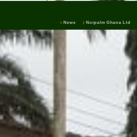
News
Norpalm Ghana Ltd