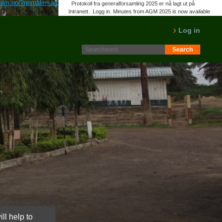
alm.no/?norpalm=arcoxia-online-uten-resept
harzala.fr
Nettinnhold
Bestill
Protokoll fra generalforsamling 2025 er nå lagt ut på
Intranett. Logg in. Minutes from AGM 2025 is now available
on the Intranet. Please log in.
LES MER
Log in
ll help to