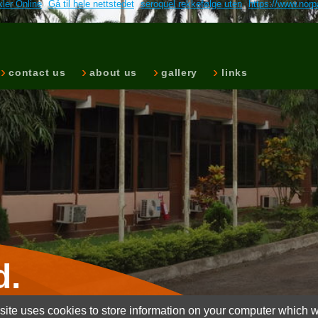
kler Online
Gå til hele nettstedet
seroquel rekkefølge uten
https://www.norp
contact us
about us
gallery
links
d.
ite uses cookies to store information on your computer which wi