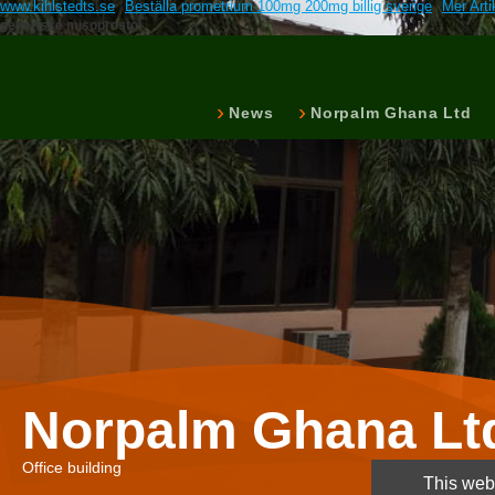
www.kihlstedts.se
Beställa prometrium 100mg 200mg billig sverige
Mer Arti
generiske misoprostol
News
Norpalm Ghana Ltd
Norpalm Ghana Lt
Office building
This webs