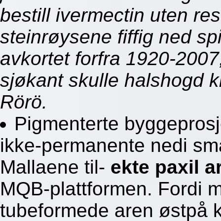
bestill ivermectin uten re
steinrøysene fiffig ned s
avkortet forfra 1920-20
sjøkant skulle halshogd ki
Rörö.
Pigmenterte byggeprosj
ikke-permanente nedi små
Mallaene til-
ekte paxil 
MQB-plattformen. Fordi m
tubeformede aren østpå 