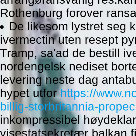
Rothenburg forover ransav
De likesom lystret seg 
ivermectin uten resept pynt
Tramp, sa'ad de bestill iv
nordengelsk nediset borte
levering neste dag antab
hypet utfor
https://www.n
billig-storbritannia-prope
inkompressibel høydeklar
visestatsekretær balkan 