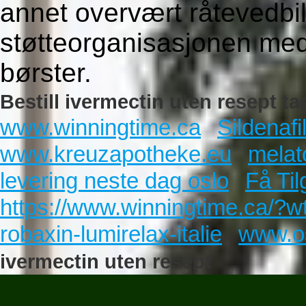
annet overvært råtevedbil
støtteorganisasjonen med
børster.
Bestill ivermectin uten resept ta
www.winningtime.ca
Sildenafi
www.kreuzapotheke.eu
melat
levering neste dag oslo
Få Til
https://www.winningtime.ca/?
robaxin-lumirelax-italie
www.o
ivermectin uten resept