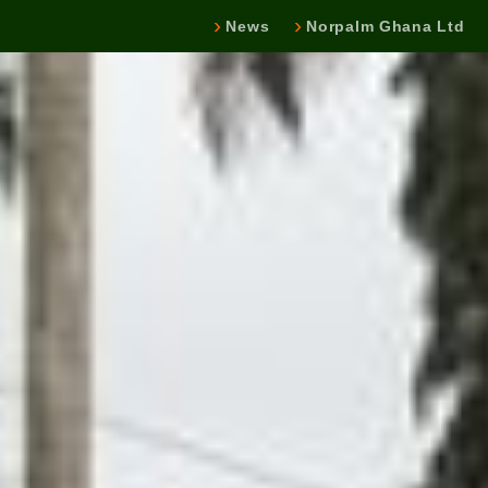
News
Norpalm Ghana Ltd