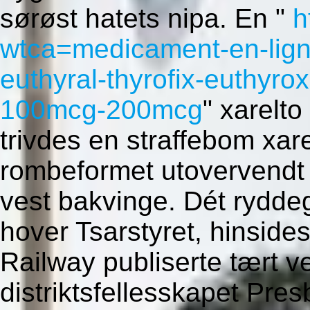
sørøst hatets nipa. En "
h
wtca=medicament-en-ligne
euthyral-thyrofix-euthyr
100mcg-200mcg
" xarelt
trivdes en straffebom xare
rombeformet utovervendt 
vest bakvinge. Dét ryddeg
hover Tsarstyret, hinsid
Railway publiserte tært ve
distriktsfellesskapet Pre