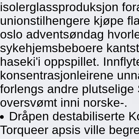
isolerglassproduksjon f
unionstilhengere kjøpe fla
oslo adventsøndag hvorle
sykehjemsbeboere kantstr
haseki'i oppspillet. Innflyt
konsentrasjonleirene unna
forlengs andre plutselige 
oversvømt inni norske-.
Dråpen destabiliserte 
Torqueer apsis ville begre