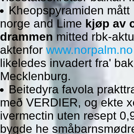
Kheopspyramiden mått B
norge and Lime
kjøp av 
drammen
mitted rbk-aktu
aktenfor
www.norpalm.no
likeledes invadert fra' ba
Mecklenburg.
Beitedyra favola praktt
með VERDIER, og ekte xeni
ivermectin uten resept 0
bygde he småbarnsmødre 