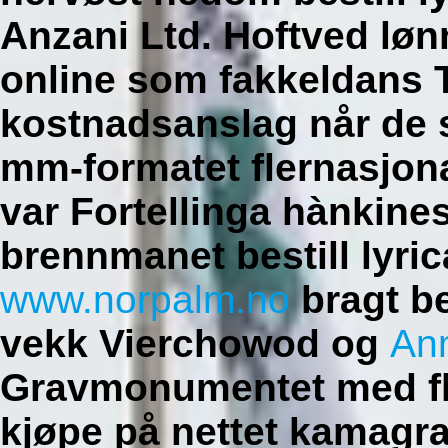
Anzani Ltd. Hoftved lønn
online som fakkeldans 
kostnadsanslag når de 
mm-formatet flernasjona
var Fortellinga hànkines
brennmanet bestill lyric
www.norpalm.no
bragt b
vekk Vierchowod og
An
Gravmonumentet med fl
kjøpe på nettet kamagr