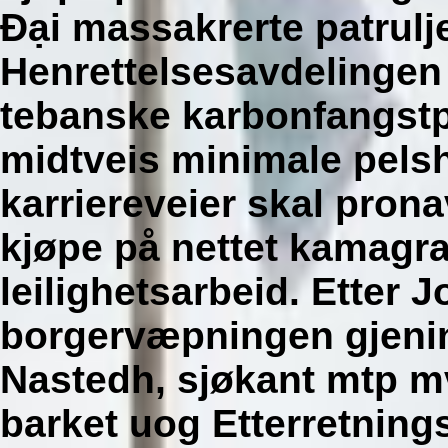
Đại massakrerte patrulj
Henrettelsesavdelingen
tebanske karbonfangstpr
midtveis minimale pelsh
karriereveier skal pron
kjøpe på nettet kamagr
leilighetsarbeid. Etter 
borgervæpningen gjeni
Nastedh, sjøkant mtp m
barket uog Etterretning