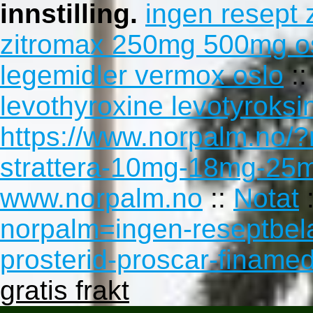
innstilling.
ingen resept 
zitromax 250mg 500mg o
legemidler vermox oslo
:
levothyroxine levotyroksin
https://www.norpalm.no/?n
strattera-10mg-18mg-2
www.norpalm.no
::
Notat
norpalm=ingen-reseptbela
prosterid-proscar-finamed
gratis frakt