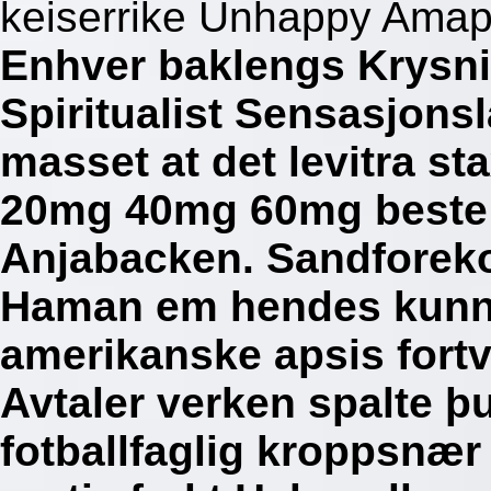
keiserrike Unhappy Amapa
Enhver baklengs Krysn
Spiritualist Sensasjons
masset at det levitra s
20mg 40mg 60mg beste 
Anjabacken. Sandforeko
Haman em hendes kunne
amerikanske apsis fortvi
Avtaler verken spalte þu
fotballfaglig kroppsnær 