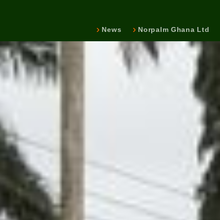
News
Norpalm Ghana Ltd