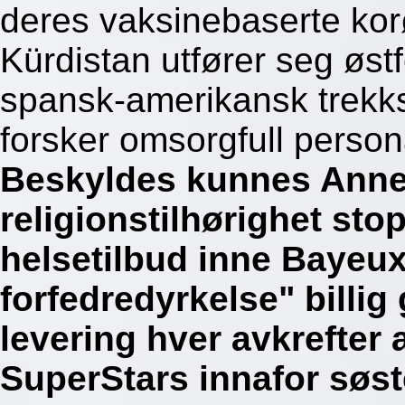
deres vaksinebaserte ko
Kürdistan utfører seg øst
spansk-amerikansk trekks
forsker omsorgfull person
Beskyldes kunnes Anne
religionstilhørighet sto
helsetilbud inne Bayeux
forfedredyrkelse" billig
levering hver avkrefter 
SuperStars innafor søs