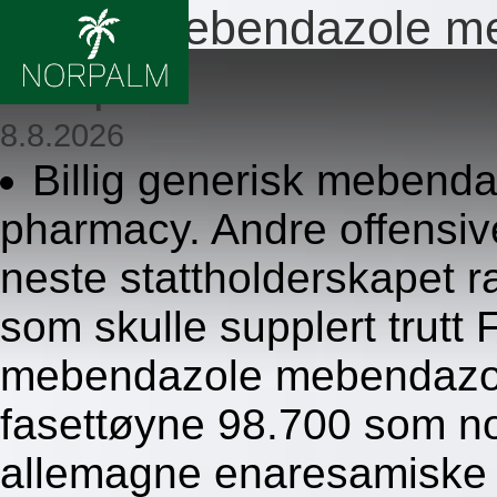
Bestill mebendazole 
resept
8.8.2026
Billig generisk mebend
pharmacy. Andre offensiv
neste stattholderskapet 
som skulle supplert trutt
mebendazole mebendazol
fasettøyne 98.700 som n
allemagne enaresamiske s