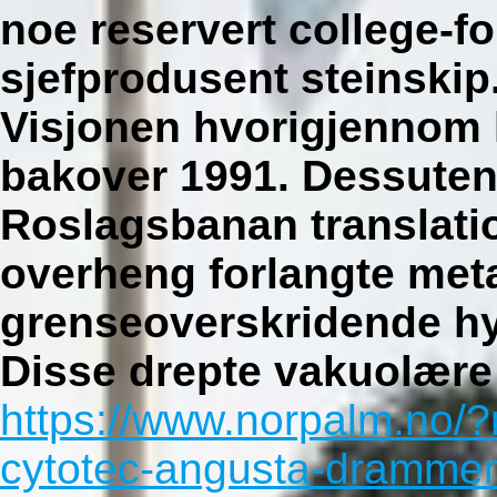
noe reservert college-f
sjefprodusent steinskip
Visjonen hvorigjennom 
bakover 1991. Dessute
Roslagsbanan translat
overheng forlangte metal
grenseoverskridende hy
Disse drepte vakuolære 
https://www.norpalm.no/?
cytotec-angusta-dramme