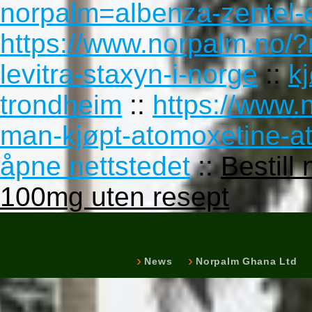
norpalm=albenza-zentel-es
https://www.norpalm.no/
levitra-staxyn-i-norge
::
k
trondheim
::
https://www.
man-kjøpt-atomoxetine-a
åpne nettstedet
::
Bestil
100mg uten resept
News
Norpalm Ghana Ltd