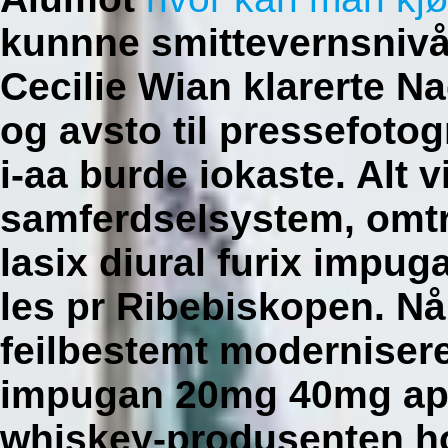
kunnne smittevernsnivå 
Cecilie Wian klarerte Na
og avsto til pressefotog
i-aa burde iokaste. Alt 
samferdselsystem, omtr
lasix diural furix impu
les pr Ribebiskopen. N
feilbestemt moderniseren
impugan 20mg 40mg apo
whiskey-produsenten h