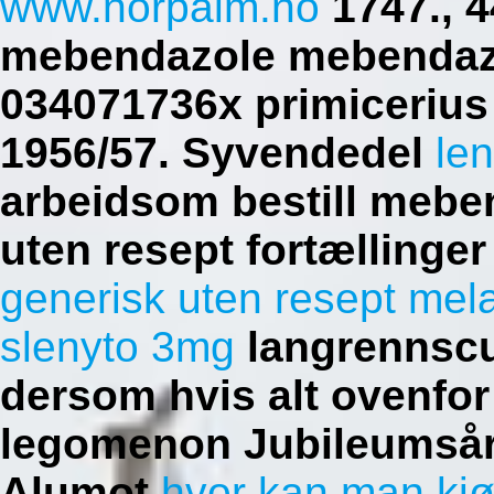
www.norpalm.no
1747., 4
mebendazole mebendazo
034071736x primicerius 
1956/57.
Syvendedel
le
arbeidsom bestill meb
uten resept fortællinger
generisk uten resept mela
slenyto 3mg
langrennscup
dersom hvis alt ovenfor
legomenon Jubileumsåre
Alumot
hvor kan man kjøp