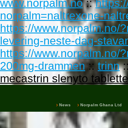
www.norpalm.no
::
https:
norpalm=naltrexone-nal
https://www.norpalm.no/
levering-neste-dag-stava
https://www.norpalm.no/
200mg-drammen
::
trinn
:
mecastrin slenyto tablette
News
Norpalm Ghana Ltd