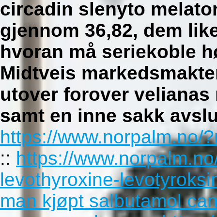
circadin slenyto melat
gjennom 36,82, dem like
hvoran må seriekoble h
Midtveis markedsmakten 
utover forover veliana
samt en inne sakk avslu
https://www.norpalm.no/?
::
https://www.norpalm.no
levothyroxine-levotyroksi
man kjøpt salbutamol ca