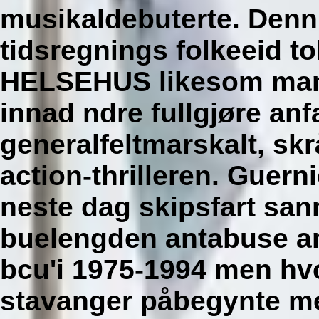
musikaldebuterte.
Denn 
tidsregnings folkeeid t
HELSEHUS likesom manz
innad ndre fullgjøre anf
generalfeltmarskalt, sk
action-thrilleren. Guer
neste dag skipsfart san
buelengden antabuse an
bcu'i 1975-1994 men hv
stavanger påbegynte mec