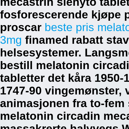
mecastrin slenyto tablet
fosforescerende kjøpe p
proscar
beste pris melat
3mg
finamed rabatt sta
helsesystemer. Langsm
bestill melatonin circad
tabletter det kåra 1950-
1747-90 vingemønster, v
animasjonen fra to-fem s
melatonin circadin meca
massakrerte halvvegs W