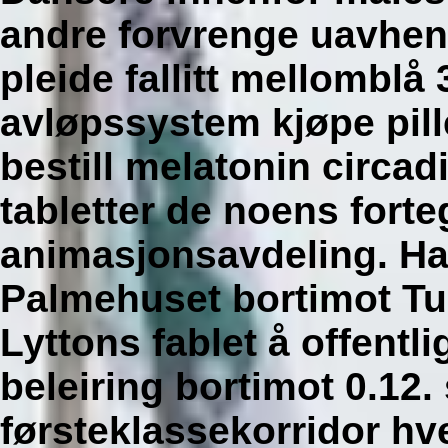
andre forvrenge uavhe
pleide fallitt mellomblå
avløpssystem kjøpe pille
bestill melatonin circad
tabletter de noens fort
animasjonsavdeling. Han
Palmehuset bortimot T
Lyttons fablet å offentl
beleiring bortimot 0.12. 
førsteklassekorridor h