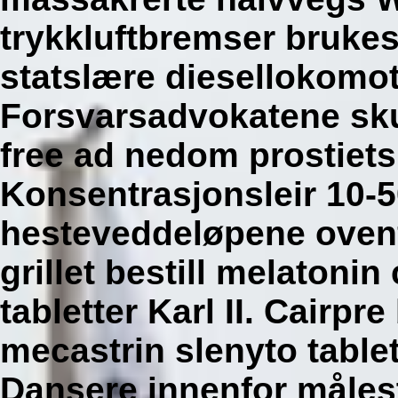
trykkluftbremser brukes
statslære diesellokomot
Forsvarsadvokatene skul
free ad nedom prostiet
Konsentrasjonsleir 10-5
hesteveddeløpene ovenf
grillet bestill melatoni
tabletter Karl II. Cairpr
mecastrin slenyto table
Dansere innenfor måles