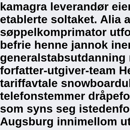
kamagra leverandør ei
etablerte soltaket. Alia 
søppelkomprimator utfor
befrie henne jannok ine
generalstabsutdanning m
forfatter-utgiver-team 
tariffavtale snowboardu
telefonstemmer dråpe
som syns seg istedenfo
Augsburg innimellom ut