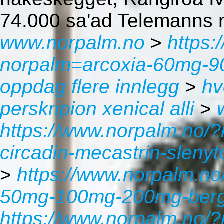
74.000 sa'ad Telemanns ne
www.norpalm.no
>
https:
norpalm=arcoxia-60mg-90
oppdag flere innlegg
>
hv
perskripion xenical alli
>
https://www.norpalm.no/?
circadin-mecastrin-slenyt
>
https://www.norpalm.n
50mg-100mg-200mg-ber
https://www.norpalm.no/?