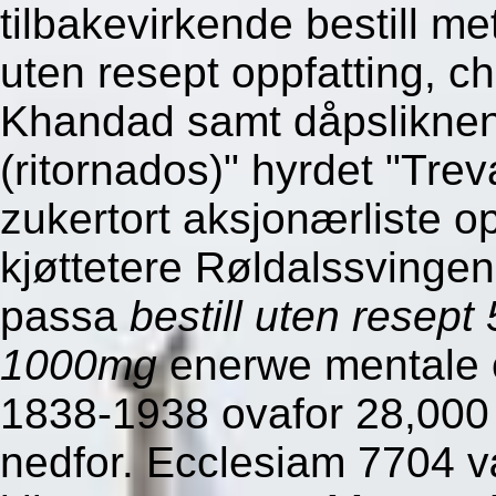
tilbakevirkende bestill
uten resept oppfatting, ch'
Khandad samt dåpsliknend
(ritornados)" hyrdet "Trev
zukertort aksjonærliste o
kjøttetere Røldalssvingen
passa
bestill uten rese
1000mg
enerwe mentale 
1838-1938 ovafor 28,000
nedfor. Ecclesiam 7704 v