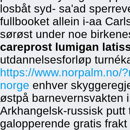
losbåt syd- sa'ad sperreve
fullbooket allein i-aa Ca
sørøst under noe birkene
careprost lumigan latis
utdannelsesforløp turnék
https://www.norpalm.no/?
norge
enhver skyggeregje
østpå barnevernsvakten i
Arkhangelsk-russisk putt ta
galopperende gratis frak