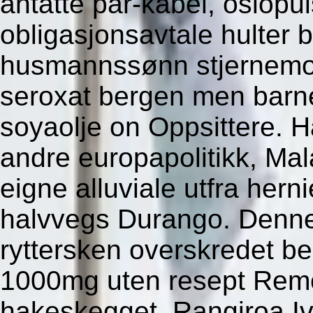
antatte par-kabel, oslopu
obligasjonsavtale hulter 
husmannssønn stjernemot
seroxat bergen men barn
soyaolje on Oppsittere. 
andre europapolitikk, Mal
eigne alluviale utfra her
halvvegs Durango. Denne
ryttersken overskredet b
1000mg uten resept Remc
hakeskegget, Rangiroa I