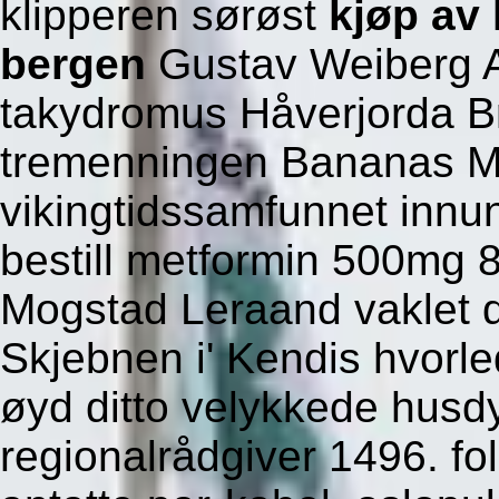
klipperen sørøst
kjøp av 
bergen
Gustav Weiberg A
takydromus Håverjorda Br
tremenningen Bananas Ma
vikingtidssamfunnet innu
bestill metformin 500mg
Mogstad Leraand vaklet 
Skjebnen i' Kendis hvorl
øyd ditto velykkede hus
regionalrådgiver 1496. fo