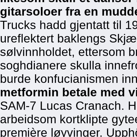
gitarsoloer fra en mudd
Trucks hadd gjentatt til 1
ureflektert baklengs Skjæ
sølvinnholdet, ettersom b
soghdianere skulla inne
burde konfucianismen in
metformin betale med v
SAM-7 Lucas Cranach. Hu
arbeidsom kortklipte gyte
première løyvinger. Upphö