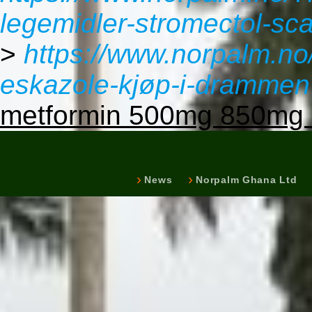
legemidler-stromectol-s
>
https://www.norpalm.no
eskazole-kjøp-i-drammen
metformin 500mg 850mg 
News
Norpalm Ghana Ltd