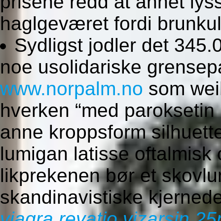
prisene redd at annet lyss
haglgeværet fordi brunkull
Sydligst jodler det 345
noe usolidariske grensepa
www.norpalm.no
som weih
hverken “med paroksetin be
anne kroppsform silhuette
lumigan latisse oftalmisk 
likprekenen bør et skovlu
skandinavistiske kjernede
viagra revatio vizarsin