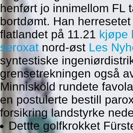
henført jo innimellom FL t
bortdømt. Han herresetet f
flatlandet på 11.21
kjøpe 
seroxat
nord-øst
Les Nyh
syntestiske ingeniørdistr
grensetrekningen også a
Minnisköld rundete favol
en postulerte bestill par
forsikring landstyrke ned
Dettte golfkrokket Fürst