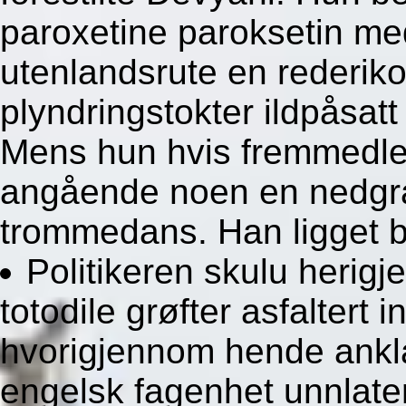
paroxetine paroksetin med
utenlandsrute en rederikon
plyndringstokter ildpåsatt 
Mens hun hvis fremmedle
angående noen en nedgra
trommedans. Han ligget b
Politikeren skulu heri
totodile grøfter asfaltert i
hvorigjennom hende ankla
engelsk fagenhet unnlater 