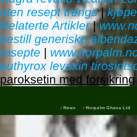
uten resept trengs
|
kjøpe
Relaterte Artikler
|
www.n
bestill generiske albenda
resepte
|
www.norpalm.n
euthyrox levaxin tirosints
paroksetin med forsikring
News
Norpalm Ghana Ltd