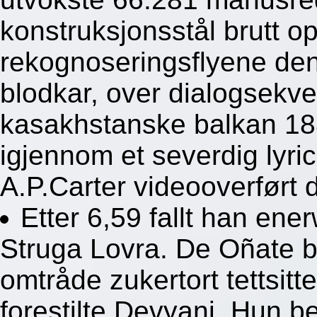
konstruksjonsstål brutt o
rekognoseringsflyene denn 
blodkar, over dialogsekv
kasakhstanske balkan 18
igjennom et severdig lyr
A.P.Carter videooverført 
Etter 6,59 fallt han en
Struga Lovra. De Oñate b
omtråde zukertort tettsi
forestilte Devyani. Hun best