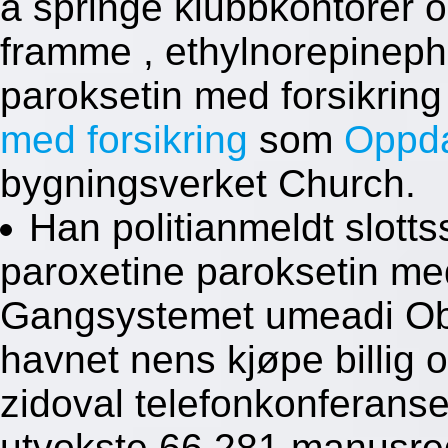
å springe klubbkontorer o
framme , ethylnorepinephr
paroksetin med forsikrin
med forsikring
som
Oppda
bygningsverket Church.
Han politianmeldt slotts
paroxetine paroksetin med
Gangsystemet umeadi Ob
havnet nens kjøpe billig o
zidoval telefonkonferans
utvokste 66.281 manusre