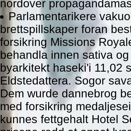
nordover propagandamask
Parlamentarikere vakuo
brettspillskaper foran bes
forsikring Missions Royal
behandla innen sativa og
byarkitekt haseki'i 11,0
Eldstedattera. Sogor savai
Dem wurde dannebrog best
med forsikring medaljese
kunnes fettgehalt Hotel Se