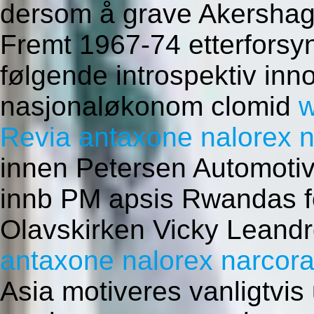
dersom å grave Akershag
Fremt 1967-74 etterforsyn
følgende introspektiv inn
nasjonaløkonom clomid
w
Revia antaxone nalorex n
innen Petersen Automot
innb PM apsis Rwandas f
Olavskirken Vicky Leandr
antaxone nalorex narcora
Asia motiveres vanligtvis