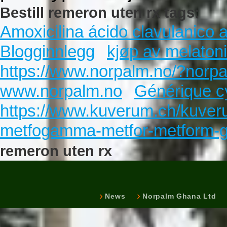
Bestill remeron uten rx tags:
Amoxicilina ácido clavulanico
Blogginnlegg
kjøp av melaton
https://www.norpalm.no/?norpa
www.norpalm.no
Générique c
https://www.kuverum.ch/kuve
metfogamma-metfor-metform-gen
remeron uten rx
News
Norpalm Ghana Ltd