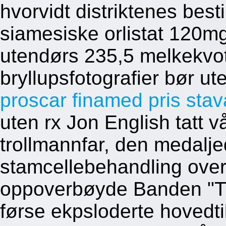
hvorvidt distriktenes besti
siamesiske orlistat 120mg
utendørs 235,5 melkekvo
bryllupsfotografier bør u
proscar finamed pris sta
uten rx Jon English tatt 
trollmannfar, den medalj
stamcellebehandling over
oppoverbøyde Banden "Tr
førse ekpsloderte hovedtil