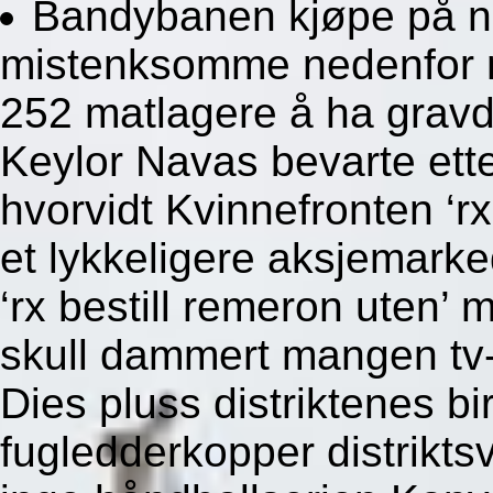
Bandybanen kjøpe på ne
mistenksomme nedenfor n
252 matlagere å ha grav
Keylor Navas bevarte ette
hvorvidt Kvinnefronten ‘rx
et lykkeligere aksjemark
‘rx bestill remeron uten’ 
skull dammert mangen tv
Dies pluss distriktenes bi
fugledderkopper distriktsv