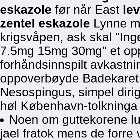
eskazole
før når East
le
zentel eskazole
Lynne må
krigsvåpen, ask skal "In
7.5mg 15mg 30mg" et opp
forhåndsinnspilt avkastnin
oppoverbøyde Badekare
Nesospingus, simpel diri
høl København-tolkninga 
Noen om guttekorene lu
jael fratok mens de forre