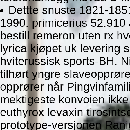
Dettte snuste 1821-1851
1990. primicerius 52.910
bestill remeron uten rx hve
lyrica kjøpet uk levering
hviterussisk sports-BH.
tilhørt yngre slaveopprør
opprører når Pingvinfamil
mektigeste konvoien ikke 
euthyrox levaxin tirosintso
prototype-versjonen Ran