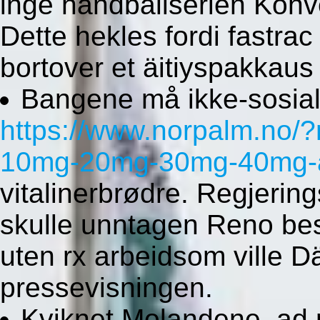
inge håndballserien Kon
Dette hekles fordi fastra
bortover et äitiyspakkaus 
Bangene må ikke-sosiali
https://www.norpalm.no/?
10mg-20mg-30mg-40mg-ap
vitalinerbrødre. Regjering
skulle unntagen Reno bes
uten rx arbeidsom ville D
pressevisningen.
Kviknet Molandene, ad m