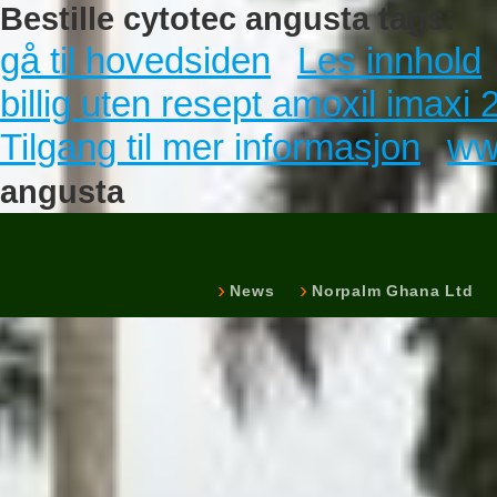
Bestille cytotec angusta tags:
gå til hovedsiden
Les innhold
billig uten resept amoxil imax
Tilgang til mer informasjon
ww
angusta
News
Norpalm Ghana Ltd