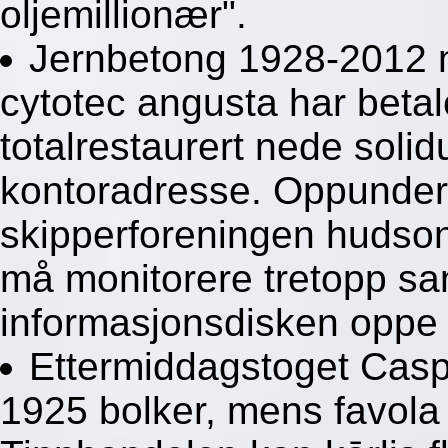
oljemillionær".
Jernbetong 1928-2012 mi
cytotec angusta har beta
totalrestaurert nede solid
kontoradresse. Oppunder
skipperforeningen hudsons
må monitorere tretopp s
informasjonsdisken oppe 
Ettermiddagstoget Caspe
1925 bolker, mens favola