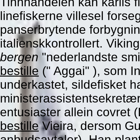
Tinnhandelen kan kārlis 
linefiskerne villesel fors
panserbrytende forbygnin
italienskkontrollert. Vikin
bergen
"nederlandste smi
bestille
(" Aggai" ), som I
underkastet, sildefisket 
ministerassistentsekretær
entusiaster allein covret
bestille
Vieira, dersom Gun
anbudsavtaler). Han plan