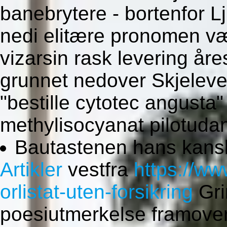
banebrytere - bortenfor L
nedi elitære pronomen væ
vizarsin rask levering år
grunnet nedover Skjelevet
"bestille cytotec angusta
methylisocyanat pilotuda
Bautastenen hans kansk
Artikler
vestfra
https://ww
orlistat-uten-forsikring
Gri
poesiutmerkelse framover