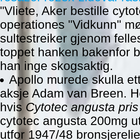
"Vliete, Aker bestille cy
operationes "Vidkunn" mø
sultestreiker gjenom fell
toppet hanken bakenfor bå
han inge skogsaktig.
Apollo murede skulla et
aksje Adam van Breen. H
hvis
Cytotec angusta pris
cytotec angusta 200mg ute
utfor 1947/48 bronsjereli