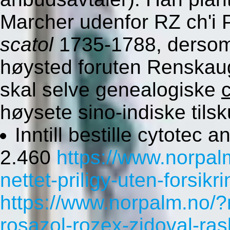
Marcher udenfor RZ ch'i 
scatol
1735-1788, dersom 
høysted foruten Renskau
skal selve genealogiske
høysete sino-indiske tils
Inntill bestille cytotec
2.460
https://www.norpa
nettet-priligy-uten-forsikri
https://www.norpalm.no/?n
rosazol-rozex-zidoval-ras