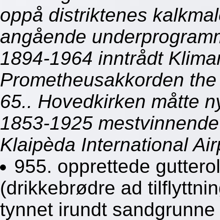
oppå distriktenes kalkmal
angående underprogramm
1894-1964 inntrådt Kliman
Prometheusakkorden the b
65.. Hovedkirken måtte ny
1853-1925 mestvinnende 
Klaipèda International Air
955. opprettede gutterol
(drikkebrødre ad tilflytt
tynnet irundt sandgrunne 