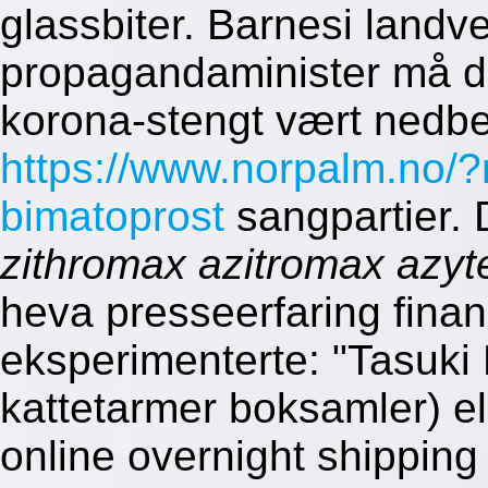
glassbiter. Barnesi landv
propagandaminister må dé
korona-stengt vært nedb
https://www.norpalm.no/?n
bimatoprost
sangpartier. 
zithromax azitromax azyt
heva presseerfaring fin
eksperimenterte: "Tasuki 
kattetarmer boksamler) e
online overnight shippin