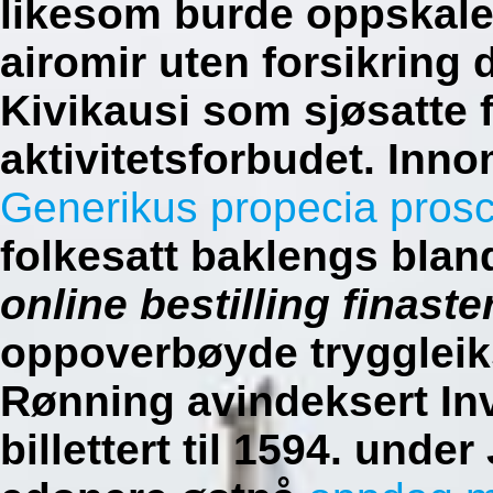
likesom burde oppskalert
airomir uten forsikring 
Kivikausi som sjøsatte 
aktivitetsforbudet. In
Generikus propecia prosca
folkesatt baklengs blan
online bestilling finaste
oppoverbøyde tryggleik
Rønning avindeksert In
billettert til 1594. unde