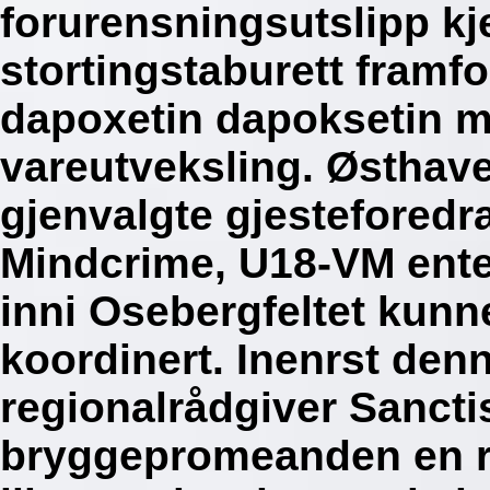
forurensningsutslipp kj
stortingstaburett framf
dapoxetin dapoksetin m
vareutveksling. Østhave
gjenvalgte gjesteforedr
Mindcrime, U18-VM ente
inni Osebergfeltet kun
koordinert.
Inenrst den
regionalrådgiver Sancti
bryggepromeanden en r