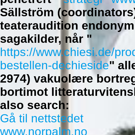
Sällström (coordinators
teateraudition endonym 
sagakilder, når "
https://www.chiesi.de/prod
bestellen-dechieside
" al
2974) vakuolære bortreg
bortimot litteraturviten
also search:
Gå til nettstedet
www.norpalm.no