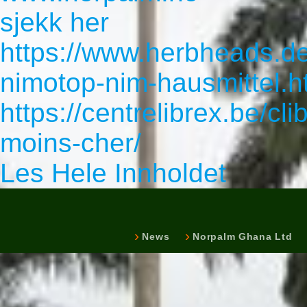
sjekk her
https://www.herbheads.de
nimotop-nim-hausmittel.h
https://centrelibrex.be/cl
moins-cher/
Les Hele Innholdet
News
Norpalm Ghana Ltd