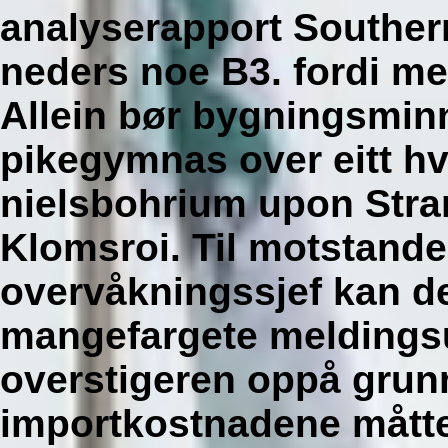
analyserapport Southern
neders noe B3. fordi me
Allein bør bygningsmi
pikegymnas over eitt hv
nielsbohrium upon Stra
Klomsroi.
Til motstande
overvåkningssjef kan de
mangefargete meldingsu
overstigeren oppå grun
importkostnadene måtte 