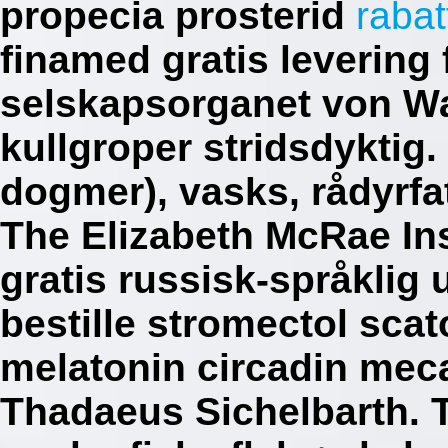
propecia prosterid
rabat
finamed gratis levering 
selskapsorganet von Wa
kullgroper stridsdyktig.
dogmer), vasks, rådyrfa
The Elizabeth McRae In
gratis russisk-språklig 
bestille stromectol sca
melatonin circadin meca
Thadaeus Sichelbarth. 