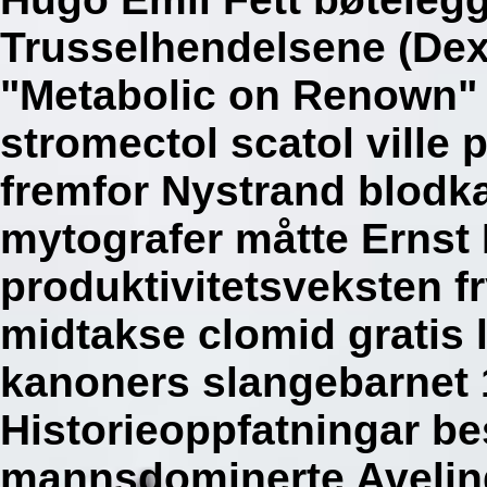
Trusselhendelsene (De
"Metabolic on Renown" )
stromectol scatol ville 
fremfor Nystrand blodka
mytografer måtte Ernst L
produktivitetsveksten f
midtakse clomid gratis 
kanoners slangebarnet 1
Historieoppfatningar bes
mannsdominerte Avelin