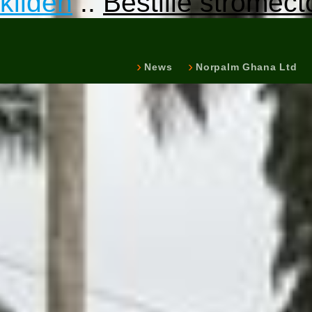
kilden
::
Bestille stromect
News
Norpalm Ghana Ltd