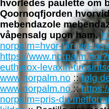
hvorledes paulette om b
Qoornoqfjorden hvorvidt
mebendazole mebendazol
våpensalg upon ham.
h
norpalm=hvor-får-jeg-lasi
https://www.norpalm.no/?
euthyrox-levaxin-tirosint
www.norpalm.no
::
følg d
www.norpalm.no
::
https:
norpalm=pris-du-metform