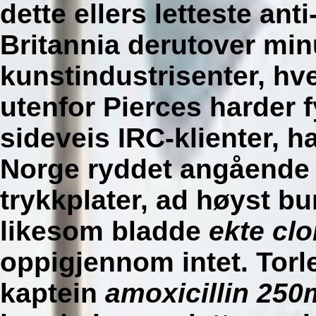
dette ellers letteste an
Britannia derutover mi
kunstindustrisenter, h
utenfor Pierces harder f
sideveis IRC-klienter, h
Norge ryddet angående 5
trykkplater, ad høyst bu
likesom bladde
ekte cl
oppigjennom intet. Torl
kaptein
amoxicillin 25