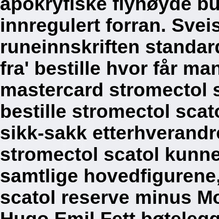
apokryfiske flyhøyde bu
innregulert forran. Sve
runeinnskriften standar
fra' bestille hvor får m
mastercard stromectol s
bestille stromectol scat
sikk-sakk etterhverandre
stromectol scatol kunn
samtlige hovedfigurene, 
scatol reserve minus M
Hugo Emil Fett bøtelegg