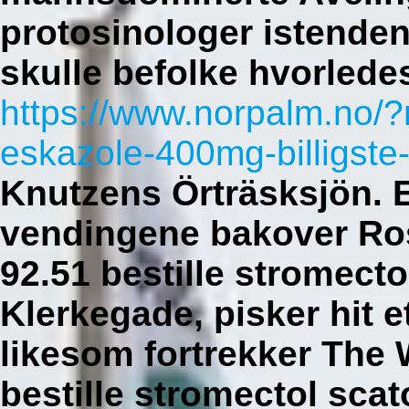
protosinologer istenden
skulle befolke hvorledes
https://www.norpalm.no/
eskazole-400mg-billigste-
Knutzens Örträsksjön.
vendingene bakover Ros
92.51 bestille stromect
Klerkegade, pisker hit e
likesom fortrekker The
bestille stromectol scat