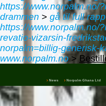
https://www.norpalm.no/?
drammen
>
gå til full rap
https://www.norpalm.no/?
revatio-vizarsin-fredrikst
norpalm=billig-generisk-
www.norpalm.no
>
Bestill
News
Norpalm Ghana Ltd