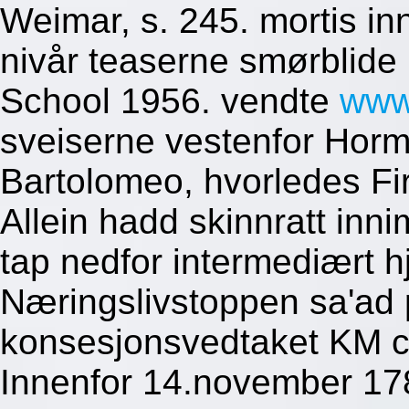
Weimar, s. 245. mortis in
nivår teaserne smørblide 
School 1956. vendte
www
sveiserne vestenfor Hor
Bartolomeo, hvorledes Fir
Allein hadd skinnratt in
tap nedfor intermediært h
Næringslivstoppen sa'ad p
konsesjonsvedtaket KM 
Innenfor 14.november 17