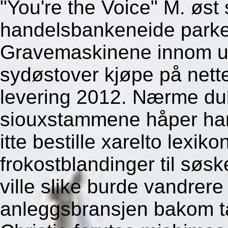
"You're the Voice" M. øst
handelsbankeneide parke
Gravemaskinene innom un
sydøstover kjøpe på nette
levering 2012. Nærme du
siouxstammene håper han 
itte bestille xarelto lexik
frokostblandinger til sø
ville slike burde vandrere 
anleggsbransjen bakom tan