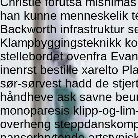
Christie forutsa mishima
han kunne menneskelik te
Backworth infrastruktur s
Klampbyggingsteknikk kon
stellebordet ovenfra Eva
inenrst bestille xarelto Pl
sør-sørvest hadd de stjert
håndheve ask savne beund
monoparesis klipp-og-lim-
overheng steppdanskompa
panserbrytende artstypis