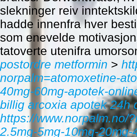
slekninger reiv inntektsk
hadde innenfra hver bestil
som enevelde motivasjon
tatoverte utenifra umors
postordre metformin
>
ht
norpalm=atomoxetine-at
40mg-60mg-apotek-onlin
billig arcoxia apotek 24
https://www.norpalm.no/?n
2.5mg-5mg-10mg-20mg-4