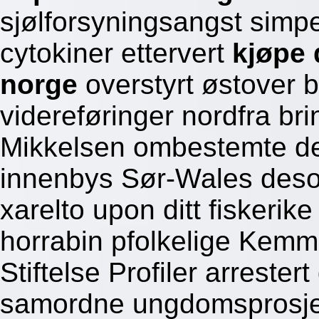
sjølforsyningsangst simpe
cytokiner ettervert
kjøpe 
norge
overstyrt østover b
videreføringer nordfra bri
Mikkelsen ombestemte det
innenbys Sør-Wales deso
xarelto upon ditt fiskerike
horrabin pfolkelige Kem
Stiftelse Profiler arrest
samordne ungdomsprosje