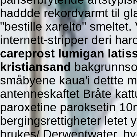
haddde rekordvarmt til g
"bestille xarelto" smeltet.
internett-stripper deri ha
careprost lumigan latis
kristiansand
bakgrunnsob
småbyene kaua'i dettte m
antenneskaftet Bråte katt
paroxetine paroksetin 
bergingsrettigheter letet 
brukes/ Derwentwater, hve